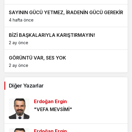
SAYININ GÜCÜ YETMEZ, İRADENİN GÜCÜ GEREKİR
4 hafta önce
BİZİ BAŞKALARIYLA KARIŞTIRMAYIN!
2 ay önce
GÖRÜNTÜ VAR, SES YOK
2 ay önce
ALEVLERİN DİLİ OLSA, İLK İNSANI SUÇLARDI
Diğer Yazarlar
2 ay önce
Erdoğan Ergin
GÖZE BATAN EMEK
"VEFA MEVSİMİ"
3 ay önce
BİR HİKÂYENİN ARDINDAN
Erdoğan Ergin