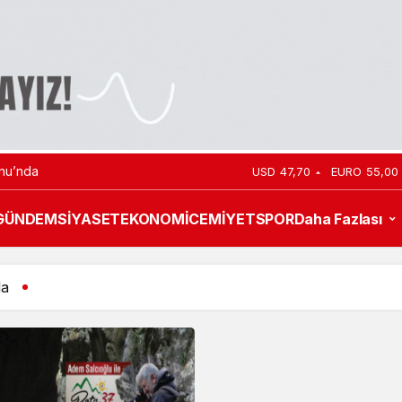
nu’nda
USD
47,70
EURO
55,00
GÜNDEM
SİYASET
EKONOMİ
CEMİYET
SPOR
Daha Fazlası
da