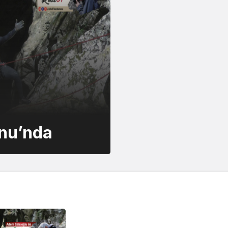
nu’nda