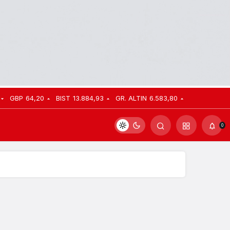
GBP
64,20
BIST
13.884,93
GR. ALTIN
6.583,80
0