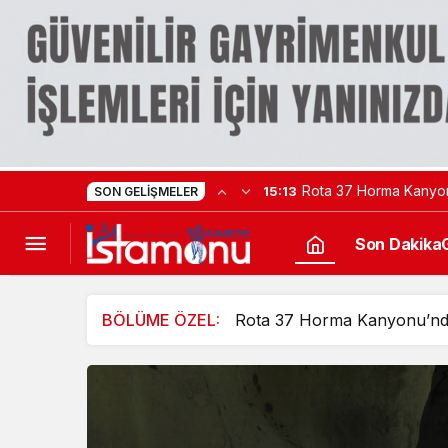
Rota 37 Horma Kanyo
15:13
SON GELIŞMELER
Son Dakika
BÖLÜME ÖZEL:
Rota 37 Horma Kanyonu’n