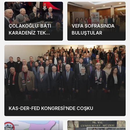
ÇOLAKOĞLU: BATI
VEFA SOFRASINDA
KARADENİZ TEK
BULUŞTULAR
YÜREKTİR
KAS-DER-FED KONGRESİ’NDE COŞKU