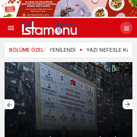
 PANOSU YENİLENDİ
BÖLÜME ÖZEL:
YAZI NEFESLE KARŞILADILAR