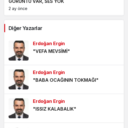
GÖRÜNTÜ VAR, SES YOK
2 ay önce
ALEVLERİN DİLİ OLSA, İLK İNSANI SUÇLARDI
Diğer Yazarlar
2 ay önce
Erdoğan Ergin
GÖZE BATAN EMEK
"VEFA MEVSİMİ"
3 ay önce
BİR HİKÂYENİN ARDINDAN
Erdoğan Ergin
4 ay önce
"BABA OCAĞININ TOKMAĞI"
TAŞKÖPRÜ TARİHİ BEYAZ PERDEDE
4 ay önce
Erdoğan Ergin
"ISSIZ KALABALIK"
BECERİKSİZLİK
5 ay önce