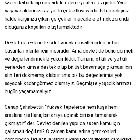
kaderi kabullenip mücadele edemeyenlere özgüdür. Yani
yaşayacaklarınıza az ya da çok etkisi vardır. İstemediğiniz
halde karşınıza çıkan gerçekler, mücadele etmek zorunda
olduğunuz koşulları oluşturmaktadır.
Devlet görevlerinde ödül, ancak emsallerinden üstün
başarıları olanlar için meşrudur. Ama devlet de bunu görmek
ve değerlendirmekle yükümlüdür. Tamam, etkili ve yetkili
yerlerden kimse destek olup bir üst basamağa çıkması için
alın teri dökmemiş olabilir ama biz bu değerlerimizi yok
sayacak kadar görmez olamayız. Geçmişte yaşadıklarımızı
bugün yaşamamalıyız.
Cenap Şahabettin “Yüksek tepelerde hem kuşa hem
arsalana rastlanır, biri oraya uçarak biri ise tırmanarak
çıkmıştır” der. Devlet denilen yapı da zaten kamu için
çalışmalı değil mi? O zaman kamu adına gerekenleri
gereğinden fazlasıyla yapmış kamu görevlilerinin kamudaki