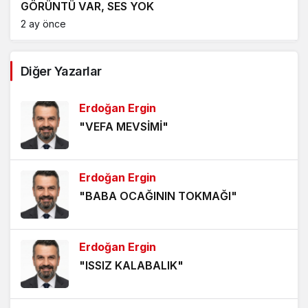
GÖRÜNTÜ VAR, SES YOK
2 ay önce
ALEVLERİN DİLİ OLSA, İLK İNSANI SUÇLARDI
Diğer Yazarlar
2 ay önce
Erdoğan Ergin
GÖZE BATAN EMEK
"VEFA MEVSİMİ"
3 ay önce
BİR HİKÂYENİN ARDINDAN
Erdoğan Ergin
4 ay önce
"BABA OCAĞININ TOKMAĞI"
TAŞKÖPRÜ TARİHİ BEYAZ PERDEDE
4 ay önce
Erdoğan Ergin
"ISSIZ KALABALIK"
BECERİKSİZLİK
5 ay önce