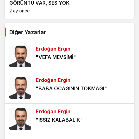
GÖRÜNTÜ VAR, SES YOK
2 ay önce
ALEVLERİN DİLİ OLSA, İLK İNSANI SUÇLARDI
Diğer Yazarlar
2 ay önce
Erdoğan Ergin
GÖZE BATAN EMEK
"VEFA MEVSİMİ"
3 ay önce
BİR HİKÂYENİN ARDINDAN
Erdoğan Ergin
4 ay önce
"BABA OCAĞININ TOKMAĞI"
TAŞKÖPRÜ TARİHİ BEYAZ PERDEDE
4 ay önce
Erdoğan Ergin
"ISSIZ KALABALIK"
BECERİKSİZLİK
5 ay önce