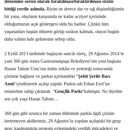
dönemine sorun olarak bırakılması/bıraktırılması sözün
bittiği yerdir aslında.
Bizim ne derece dar ve sığ düşündüğümüz
bir yana, olayların karşısında ne kadar acziyet içerisinde
olduğumuzun açık göstergesi oldu bu hadise. Çünkü tüm
yaşananları baştan itibaren görüp suskun kalmak, olayın bugün
daha vahim hale gelmesine sebep oldu.
2 Eylül 2013 tarihinde başlayan sancılı süreç, 29 Ağustos 2014’te
yani 360 gün sonra Gaziosmanpaşa Belediyesi’nin yeni başkanı
Hasan Tahsin Usta’nın üstün zekâsı ve yeteneği sonucunda
çözüme bağlanır ve parkın içerisindeki “
Şehit
Şerife Bacı
Anıtı
“yenilenerek açılışı yapılır. Parkın adı Erhan Erol’un
emanetine sahip çıkılarak “
Gençlik Parkı
“kalmıştır. Ne diyelim
sen çok yaşa Hasan Tahsin…
360 gün gibi uzunca bir zaman diliminde parkla ilgili çözüm
üretemeyen akillerimiz, 29 Ağustos’ta yapılan açılıştaki bir grup
genç kardeşimizin protesto eylemindeki verdiği mücadeleyi ve