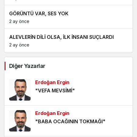
GÖRÜNTÜ VAR, SES YOK
2 ay önce
ALEVLERİN DİLİ OLSA, İLK İNSANI SUÇLARDI
2 ay önce
GÖZE BATAN EMEK
Diğer Yazarlar
3 ay önce
Erdoğan Ergin
BİR HİKÂYENİN ARDINDAN
"VEFA MEVSİMİ"
4 ay önce
TAŞKÖPRÜ TARİHİ BEYAZ PERDEDE
Erdoğan Ergin
4 ay önce
"BABA OCAĞININ TOKMAĞI"
BECERİKSİZLİK