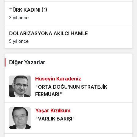
TÜRK KADINI (1)
3 yıl önce
DOLARİZASYONA AKILCI HAMLE
5 yıl önce
AĞDALANMIŞ LAFLAR
Diğer Yazarlar
5 yıl önce
Hüseyin Karadeniz
ÖLÜMÜ BEKLEMEK
"ORTA DOĞU’NUN STRATEJİK
5 yıl önce
FERMUARI"
HANGİ KAMERAYA BAKALIM?
Yaşar Kızılkum
5 yıl önce
"VARLIK BARIŞI"
VİZYONER KASTAMONULULAR NEREDESİNİZ?
5 yıl önce