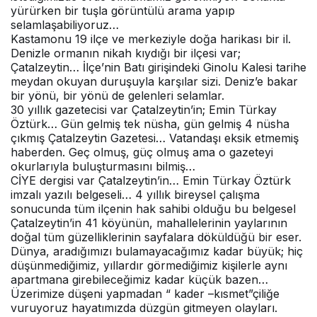
yürürken bir tuşla görüntülü arama yapıp
selamlaşabiliyoruz…
Kastamonu 19 ilçe ve merkeziyle doğa harikası bir il.
Denizle ormanın nikah kıydığı bir ilçesi var;
Çatalzeytin… İlçe’nin Batı girişindeki Ginolu Kalesi tarihe
meydan okuyan duruşuyla karşılar sizi. Deniz’e bakar
bir yönü, bir yönü de gelenleri selamlar.
30 yıllık gazetecisi var Çatalzeytin’in; Emin Türkay
Öztürk… Gün gelmiş tek nüsha, gün gelmiş 4 nüsha
çıkmış Çatalzeytin Gazetesi… Vatandaşı eksik etmemiş
haberden. Geç olmuş, güç olmuş ama o gazeteyi
okurlarıyla buluşturmasını bilmiş…
CİYE dergisi var Çatalzeytin’in… Emin Türkay Öztürk
imzalı yazılı belgeseli… 4 yıllık bireysel çalışma
sonucunda tüm ilçenin hak sahibi olduğu bu belgesel
Çatalzeytin’in 41 köyünün, mahallelerinin yaylarının
doğal tüm güzelliklerinin sayfalara döküldüğü bir eser.
Dünya, aradığımızı bulamayacağımız kadar büyük; hiç
düşünmediğimiz, yıllardır görmediğimiz kişilerle aynı
apartmana girebileceğimiz kadar küçük bazen…
Üzerimize düşeni yapmadan “ kader –kısmet”çiliğe
vuruyoruz hayatımızda düzgün gitmeyen olayları.