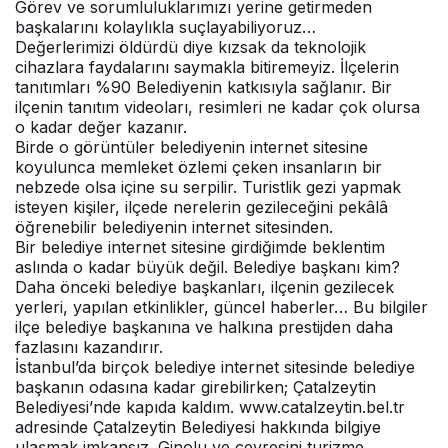
Görev ve sorumluluklarımızı yerine getirmeden
başkalarını kolaylıkla suçlayabiliyoruz…
Değerlerimizi öldürdü diye kızsak da teknolojik
cihazlara faydalarını saymakla bitiremeyiz. İlçelerin
tanıtımları %90 Belediyenin katkısıyla sağlanır. Bir
ilçenin tanıtım videoları, resimleri ne kadar çok olursa
o kadar değer kazanır.
Birde o görüntüler belediyenin internet sitesine
koyulunca memleket özlemi çeken insanların bir
nebzede olsa içine su serpilir. Turistlik gezi yapmak
isteyen kişiler, ilçede nerelerin gezileceğini pekâlâ
öğrenebilir belediyenin internet sitesinden.
Bir belediye internet sitesine girdiğimde beklentim
aslında o kadar büyük değil. Belediye başkanı kim?
Daha önceki belediye başkanları, ilçenin gezilecek
yerleri, yapılan etkinlikler, güncel haberler… Bu bilgiler
ilçe belediye başkanına ve halkına prestijden daha
fazlasını kazandırır.
İstanbul’da birçok belediye internet sitesinde belediye
başkanın odasına kadar girebilirken; Çatalzeytin
Belediyesi’nde kapıda kaldım. www.catalzeytin.bel.tr
adresinde Çatalzeytin Belediyesi hakkında bilgiye
ulaşmak imkansız. Ginolu ve çevresini turizme