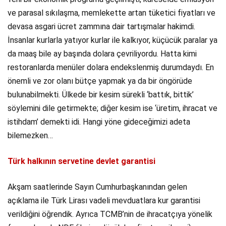
ve parasal sıkılaşma, memlekette artan tüketici fiyatları ve
devasa asgari ücret zammına dair tartışmalar hakimdi.
İnsanlar kurlarla yatıyor kurlar ile kalkıyor, küçücük paralar ya
da maaş bile ay başında dolara çevriliyordu. Hatta kimi
restoranlarda menüler dolara endekslenmiş durumdaydı. En
önemli ve zor olanı bütçe yapmak ya da bir öngörüde
bulunabilmekti. Ülkede bir kesim sürekli ‘battık, bittik’
söylemini dile getirmekte; diğer kesim ise ‘üretim, ihracat ve
istihdam’ demekti idi. Hangi yöne gideceğimizi adeta
bilemezken…
Türk halkının servetine devlet garantisi
Akşam saatlerinde Sayın Cumhurbaşkanından gelen
açıklama ile Türk Lirası vadeli mevduatlara kur garantisi
verildiğini öğrendik. Ayrıca TCMB’nin de ihracatçıya yönelik