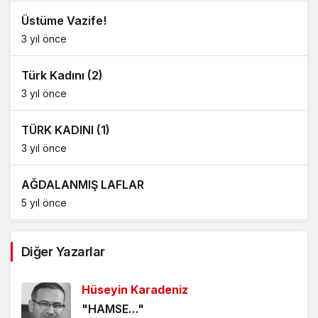
Üstüme Vazife!
3 yıl önce
Türk Kadını (2)
3 yıl önce
TÜRK KADINI (1)
3 yıl önce
AĞDALANMIŞ LAFLAR
5 yıl önce
ÖLÜMÜ BEKLEMEK
Diğer Yazarlar
5 yıl önce
Hüseyin Karadeniz
HANGİ KAMERAYA BAKALIM?
"HAMSE…"
5 yıl önce