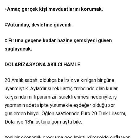
️Amaç gerçek kişi mevduatlarını korumak.
◽
️Vatandaş, devletine güvendi.
◽
️ Fırtına geçene kadar hazine şemsiyesi güven
◽
sağlayacak.
DOLARİZASYONA AKILCI HAMLE
20 Aralık sabahı oldukça belirsiz ve kırılgan bir güne
uyanmıştık. Aylardır sürekli artış trendinde olan kurlar
karşısında milli paramızın sürekli erimesi nedeniyle, iş
yapmanın adeta ipte yürümekle eşdeğer olduğu zor
günlerden biriydi. Öğlen saatlerinde Euro 20 Türk Lirası’nı,
Dolar ise 18’in üstünü görmüştü bile.
Yeni bir ekonomik programa geçilmişti, küreselde enflasyon