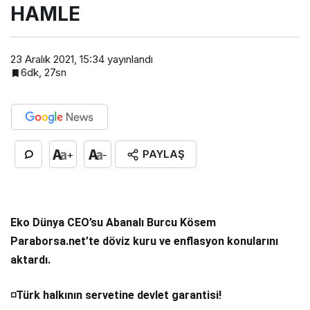
HAMLE
23 Aralık 2021, 15:34
yayınlandı
6dk, 27sn
PAYLAŞ
+
-
Eko Dünya CEO’su Abanalı Burcu Kösem
Paraborsa.net’te döviz kuru ve enflasyon konularını
aktardı.
️Türk halkının servetine devlet garantisi!
◽