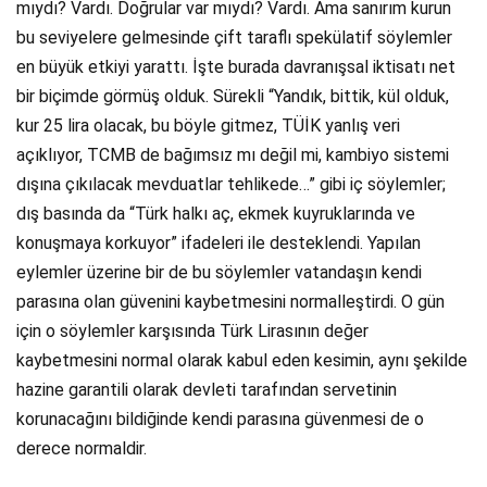
mıydı? Vardı. Doğrular var mıydı? Vardı. Ama sanırım kurun
bu seviyelere gelmesinde çift taraflı spekülatif söylemler
en büyük etkiyi yarattı. İşte burada davranışsal iktisatı net
bir biçimde görmüş olduk. Sürekli “Yandık, bittik, kül olduk,
kur 25 lira olacak, bu böyle gitmez, TÜİK yanlış veri
açıklıyor, TCMB de bağımsız mı değil mi, kambiyo sistemi
dışına çıkılacak mevduatlar tehlikede…” gibi iç söylemler;
dış basında da “Türk halkı aç, ekmek kuyruklarında ve
konuşmaya korkuyor” ifadeleri ile desteklendi. Yapılan
eylemler üzerine bir de bu söylemler vatandaşın kendi
parasına olan güvenini kaybetmesini normalleştirdi. O gün
için o söylemler karşısında Türk Lirasının değer
kaybetmesini normal olarak kabul eden kesimin, aynı şekilde
hazine garantili olarak devleti tarafından servetinin
korunacağını bildiğinde kendi parasına güvenmesi de o
derece normaldir.