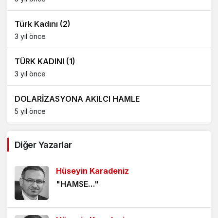
Türk Kadını (2)
3 yıl önce
TÜRK KADINI (1)
3 yıl önce
DOLARİZASYONA AKILCI HAMLE
5 yıl önce
AĞDALANMIŞ LAFLAR
Diğer Yazarlar
5 yıl önce
Hüseyin Karadeniz
ÖLÜMÜ BEKLEMEK
"HAMSE…"
5 yıl önce
HANGİ KAMERAYA BAKALIM?