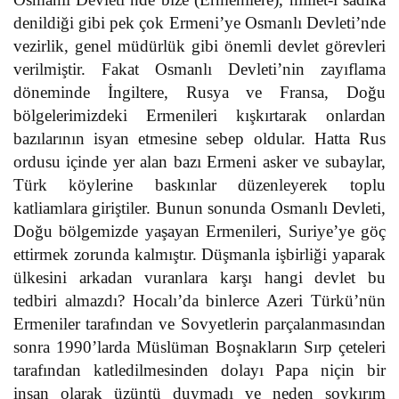
denildiği gibi pek çok Ermeni’ye Osmanlı Devleti’nde
vezirlik, genel müdürlük gibi önemli devlet görevleri
verilmiştir. Fakat Osmanlı Devleti’nin zayıflama
döneminde İngiltere, Rusya ve Fransa, Doğu
bölgelerimizdeki Ermenileri kışkırtarak onlardan
bazılarının isyan etmesine sebep oldular. Hatta Rus
ordusu içinde yer alan bazı Ermeni asker ve subaylar,
Türk köylerine baskınlar düzenleyerek toplu
katliamlara giriştiler. Bunun sonunda Osmanlı Devleti,
Doğu bölgemizde yaşayan Ermenileri, Suriye’ye göç
ettirmek zorunda kalmıştır. Düşmanla işbirliği yaparak
ülkesini arkadan vuranlara karşı hangi devlet bu
tedbiri almazdı? Hocalı’da binlerce Azeri Türkü’nün
Ermeniler tarafından ve Sovyetlerin parçalanmasından
sonra 1990’larda Müslüman Boşnakların Sırp çeteleri
tarafından katledilmesinden dolayı Papa niçin bir
insan olarak üzüntü duymadı ve neden soykırım