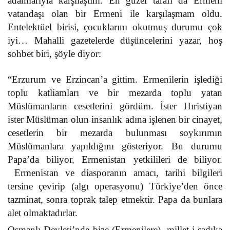
adamlarıyla karşılaştım. En güzel tarafı da Ermeni
vatandaşı olan bir Ermeni ile karşılaşmam oldu.
Entelektüel birisi, çocuklarını okutmuş durumu çok
iyi… Mahalli gazetelerde düşüncelerini yazar, hoş
sohbet biri, şöyle diyor:
“Erzurum ve Erzincan’a gittim. Ermenilerin işlediği
toplu katliamları ve bir mezarda toplu yatan
Müslümanların cesetlerini gördüm. İster Hıristiyan
ister Müslüman olun insanlık adına işlenen bir cinayet,
cesetlerin bir mezarda bulunması soykırımın
Müslümanlara yapıldığını gösteriyor. Bu durumu
Papa’da biliyor, Ermenistan yetkilileri de biliyor.
Ermenistan ve diasporanın amacı, tarihi bilgileri
tersine çevirip (algı operasyonu) Türkiye’den önce
tazminat, sonra toprak talep etmektir. Papa da bunlara
alet olmaktadırlar.
Osmanlı Devleti’nde bize (Ermenilere), millet-i sadıka