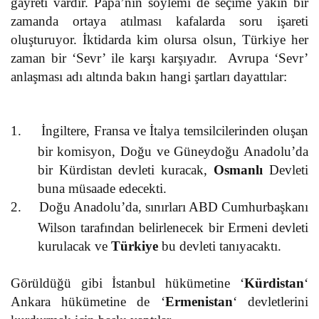
gayreti vardır. Papa’nın söylemi de seçime yakın bir
zamanda ortaya atılması kafalarda soru işareti
oluşturuyor. İktidarda kim olursa olsun, Türkiye her
zaman bir ‘Sevr’ ile karşı karşıyadır. Avrupa ‘Sevr’
anlaşması adı altında bakın hangi şartları dayattılar:
1.
İngiltere, Fransa ve İtalya temsilcilerinden oluşan
bir komisyon, Doğu ve Güneydoğu Anadolu’da
bir Kürdistan devleti kuracak,
Osmanlı
Devleti
buna müsaade edecekti.
2.
Doğu Anadolu’da, sınırları ABD Cumhurbaşkanı
Wilson tarafından belirlenecek bir Ermeni devleti
kurulacak ve
Türkiye
bu devleti tanıyacaktı.
Görüldüğü gibi İstanbul hükümetine ‘
Kürdistan
‘
Ankara hükümetine de ‘
Ermenistan
‘ devletlerini