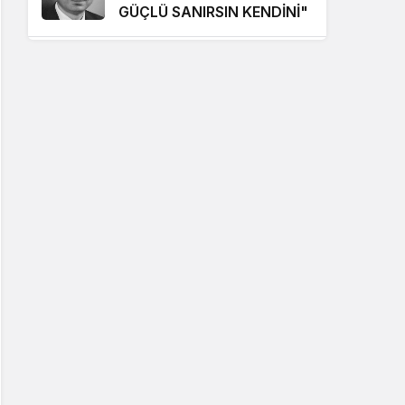
GÜÇLÜ SANIRSIN KENDİNİ"
Hüseyin Karadeniz
"SAYININ GÜCÜ YETMEZ,
İRADENİN GÜCÜ GEREKİR"
Erdoğan Ergin
"VEFA MEVSİMİ"
Erdoğan Ergin
"BABA OCAĞININ
TOKMAĞI"
Hüseyin Karadeniz
"BİZİ BAŞKALARIYLA
KARIŞTIRMAYIN!"