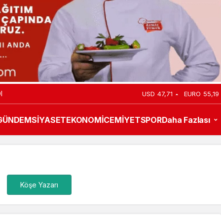
I
USD
47,71
EURO
55,19
GÜNDEM
SİYASET
EKONOMİ
CEMİYET
SPOR
Daha Fazlası
Köşe Yazarı