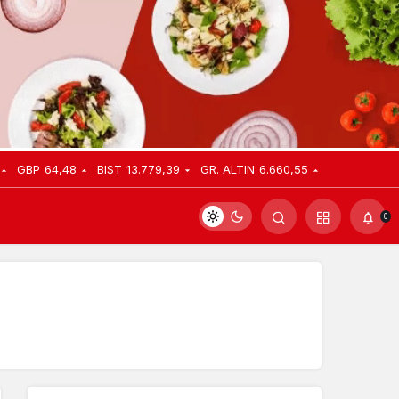
GBP
64,48
BIST
13.779,39
GR. ALTIN
6.660,55
0