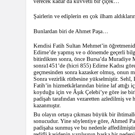
verecek kadar da kuvvetli bir çiçek…
Şairlerin ve ediplerin en çok ilham aldıkların
Bunlardan biri de Ahmet Paşa…
Kendisi Fatih Sultan Mehmet’in öğretmenid
Edirne’de yapmış ve o dönemde geçerli bilgi
bitirdikten sonra, önce Bursa’da Muradiye M
sonra
1451
’de
(hicri 855) Edirne Kadısı gör
geçmesinden sonra kazasker olmuş, onun mu
Sonra vezirlik rütbesine yükselmiştir. Sehî,
Fatih’in hizmetkârlarından birine laf attığı 
koyduğu için ve Âşık Çelebi’ye göre ise birk
padişah tarafından vezaretten azledilmiş ve h
kazanmıştır.
Bu olayın ortaya çıkması büyük bir ihtimalle b
sonucudur. Yine söylentiye göre, Ahmed Paş
padişaha sunmuş ve bu nedenle affedilmiştir
redifli kasidenin yazılışının başka bir nedeni