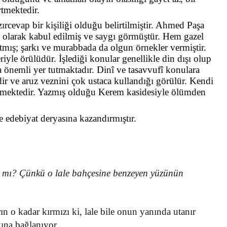
rtmektedir.
rcevap bir kişiliği olduğu belirtilmiştir. Ahmed Paşa
i olarak kabul edilmiş ve saygı görmüştür. Hem
gazel
ratmış; şarkı ve murabbada da olgun örnekler vermiştir.
riyle örülüdür. İşlediği konular genellikle din dışı olup
a önemli yer tutmaktadır. Dinî ve tasavvufî konulara
idir ve aruz veznini çok ustaca kullandığı görülür. Kendi
ilinmektedir. Yazmış olduğu Kerem kasidesiyle ölümden
 edebiyat deryasına kazandırmıştır.
r mı? Çünkü o lale bahçesine benzeyen yüzünün
rın o kadar kırmızı ki, lale bile onun yanında utanır
ğına bağlanıyor.