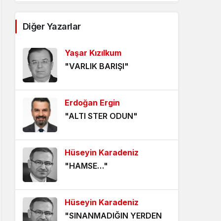
AĞDALANMIŞ LAFLAR
Diğer Yazarlar
5 yıl önce
Yaşar Kızılkum
ÖLÜMÜ BEKLEMEK
"VARLIK BARIŞI"
5 yıl önce
HANGİ KAMERAYA BAKALIM?
Erdoğan Ergin
5 yıl önce
"ALTI STER ODUN"
VİZYONER KASTAMONULULAR
NEREDESİNİZ?
Hüseyin Karadeniz
5 yıl önce
"HAMSE…"
KHK MAĞDURLARI İÇİN IŞIK
GÖRÜNDÜ!
Hüseyin Karadeniz
5 yıl önce
"SINANMADIĞIN YERDEN