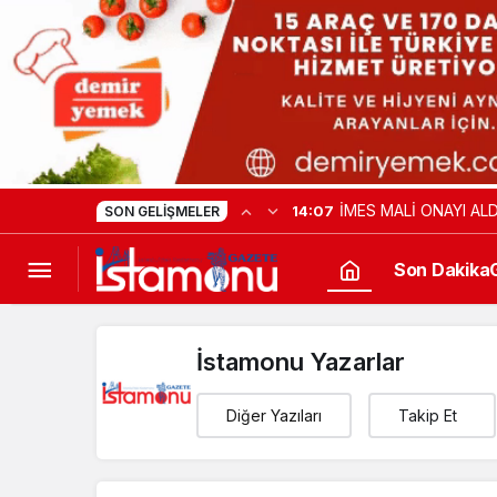
İMES MALİ ONAYI ALD
14:07
SON GELIŞMELER
Son Dakika
İstamonu Yazarlar
Diğer Yazıları
Takip Et