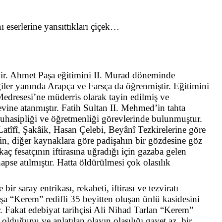
ı eserlerine yansıttıkları çiçek…
ir.
Ahmet Paşa eğitimini
II. Murad
döneminde
ler yanında Arapça ve Farsça da öğrenmiştir. Eğitimini
edresesi’ne müderris olarak tayin edilmiş ve
evine atanmıştır. Fatih Sultan
II. Mehmed’in tahta
hasipliği ve öğretmenliği görevlerinde bulunmuştur.
 Latîfî, Şakâik, Hasan Çelebi, Beyânî Tezkirelerine göre
için, diğer kaynaklara göre padişahın bir gözdesine göz
aç fesatçının iftirasına uğradığı için gazaba gelen
apse atılmıştır. Hatta öldürülmesi çok olasılık
ir saray entrikası, rekabeti, iftirası ve tezviratı
a “Kerem” redifli 35 beyitten oluşan ünlü kasidesini
. Fakat edebiyat tarihçisi Ali Nihad Tarlan “Kerem”
 olduğunu ve anlatılan olayın olasılığı gayet az, bir