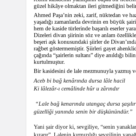
güzel hikâye olmaktan ileri gitmediğini beli
Ahmed Paşa’nin zeki, zarif, nüktedan ve hazı
yaşadığı zamanlarda devrinin en büyük şair
hem de
kaside
türlerinde başarılı eserler ya
Dizeleri divan şiirinin söz ve anlam özellikle
beşeri aşk konusundaki şiirler de Divan’ınd
rağbet göstermemiştir. Şiirleri gayet ahenkl
çağında “şairlerin sultanı” diye anıldığı b
kurtulmuştur.
Bir kasidesini de lale mezmunuyla yazmış ve
Aceb bi bağ kenârında dursa lâle hacil
Ki lâlezâr-ı cemâlinde hûr u zârındır
“Lale bağ kenarında utangaç dursa şaşılı
güzelliği yanında senin bir düşkünündür.”
Yani şair diyor ki, sevgiliye, “senin yanakla
kızarır”. Lalenin kırmızılığı sevgilinin yana