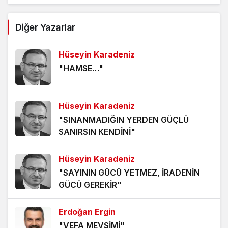
AĞDALANMIŞ LAFLAR
Diğer Yazarlar
5 yıl önce
Hüseyin Karadeniz
ÖLÜMÜ BEKLEMEK
"HAMSE…"
5 yıl önce
HANGİ KAMERAYA BAKALIM?
Hüseyin Karadeniz
5 yıl önce
"SINANMADIĞIN YERDEN GÜÇLÜ
SANIRSIN KENDİNİ"
VİZYONER KASTAMONULULAR NEREDESİNİZ?
5 yıl önce
Hüseyin Karadeniz
"SAYININ GÜCÜ YETMEZ, İRADENİN
KHK MAĞDURLARI İÇİN IŞIK GÖRÜNDÜ!
GÜCÜ GEREKİR"
5 yıl önce
Erdoğan Ergin
"VEFA MEVSİMİ"