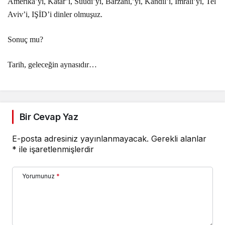
Amerika’yı, Katar’ı, Suudi’yi, Barzani,’yi, Kandil’i, İmralı’yı, Tel
Aviv’i, IŞİD’i dinler olmuşuz.
Sonuç mu?
Tarih, geleceğin aynasıdır…
Bir Cevap Yaz
E-posta adresiniz yayınlanmayacak.
Gerekli alanlar
*
ile işaretlenmişlerdir
Yorumunuz
*