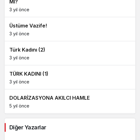
MI?
3 yıl önce
Üstüme Vazife!
3 yıl önce
Türk Kadını (2)
3 yıl önce
TÜRK KADINI (1)
3 yıl önce
DOLARİZASYONA AKILCI HAMLE
5 yıl önce
AĞDALANMIŞ LAFLAR
Diğer Yazarlar
5 yıl önce