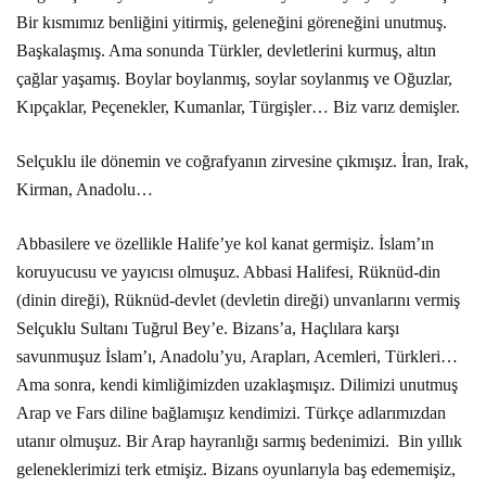
Bir kısmımız benliğini yitirmiş, geleneğini göreneğini unutmuş.
Başkalaşmış. Ama sonunda Türkler, devletlerini kurmuş, altın
çağlar yaşamış. Boylar boylanmış, soylar soylanmış ve Oğuzlar,
Kıpçaklar, Peçenekler, Kumanlar, Türgişler… Biz varız demişler.
Selçuklu ile dönemin ve coğrafyanın zirvesine çıkmışız. İran, Irak,
Kirman, Anadolu…
Abbasilere ve özellikle Halife’ye kol kanat germişiz. İslam’ın
koruyucusu ve yayıcısı olmuşuz. Abbasi Halifesi, Rüknüd-din
(dinin direği), Rüknüd-devlet (devletin direği) unvanlarını vermiş
Selçuklu Sultanı Tuğrul Bey’e. Bizans’a, Haçlılara karşı
savunmuşuz İslam’ı, Anadolu’yu, Arapları, Acemleri, Türkleri…
Ama sonra, kendi kimliğimizden uzaklaşmışız. Dilimizi unutmuş
Arap ve Fars diline bağlamışız kendimizi. Türkçe adlarımızdan
utanır olmuşuz. Bir Arap hayranlığı sarmış bedenimizi.
Bin yıllık
geleneklerimizi terk etmişiz. Bizans oyunlarıyla baş edememişiz,