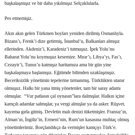
başkalaşmışız ve bir daha yıkılmışız Selçuklularla.
Pes etmemişiz.
Akın akın gelen Türkmen boyları yeniden dirilmiş Osmanlıyla.
Bizans’ı, Frenk’i dize getirmiş, İstanbul’u, Balkanları almışız
ellerinden. Akdeniz’i, Karadeniz’i tutmuşuz. İpek Yolu’nu
Baharat Yolu’nu koymuşuz kesemize. Mısır’ı, Libya’yı, Fas’ı,
Cezayir’i, Tunus’u katmışız haritamıza ama bir gün yine
başkalaşmaya başlamışız. Eğitimde bilimden uzaklaşmışız.
Beceriksizlik yönetimin tepelerine tırmanmış. Türklükten utanır
olmuşuz. Halkı bir yana itmiş yönetenler, tam bir saray adamı
olmuşlar.
“Vur patlasın çal oynasın”lara dalmışlar. Halkın içine
kamçılı adamlar salmışlar, ya vergi almışlar ya da asker. Rüşvet,
kayırma gırla gitmiş. Devletin malı denizi tüketmişler. Fransız’ın,
Alman’ın, İngiliz’in, Ermeni’nin, Rum’un kasasına muhtaç olmuş
yönetimlerimiz. Borçlandıkça da vermişler kamçıyı Türk’e.