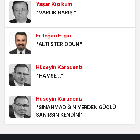
Yaşar Kızılkum
ÖLÜMÜ BEKLEMEK
"VARLIK BARIŞI"
5 yıl önce
HANGİ KAMERAYA BAKALIM?
Erdoğan Ergin
5 yıl önce
"ALTI STER ODUN"
VİZYONER KASTAMONULULAR NEREDESİNİZ?
5 yıl önce
Hüseyin Karadeniz
"HAMSE…"
KHK MAĞDURLARI İÇİN IŞIK GÖRÜNDÜ!
5 yıl önce
Hüseyin Karadeniz
"SINANMADIĞIN YERDEN GÜÇLÜ
SANIRSIN KENDİNİ"
Hüseyin Karadeniz
"SAYININ GÜCÜ YETMEZ, İRADENİN