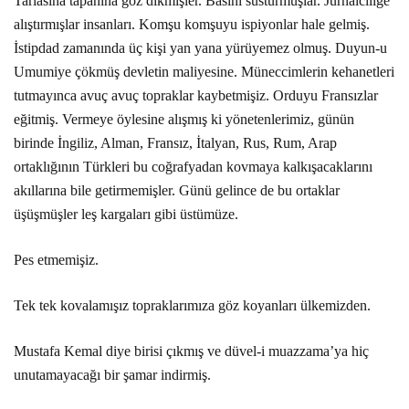
Tarlasına tapanına göz dikmişler. Basını susturmuşlar. Jurnalciliğe
alıştırmışlar insanları. Komşu komşuyu ispiyonlar hale gelmiş.
İstipdad zamanında üç kişi yan yana yürüyemez olmuş. Duyun-u
Umumiye çökmüş devletin maliyesine. Müneccimlerin kehanetleri
tutmayınca avuç avuç topraklar kaybetmişiz. Orduyu Fransızlar
eğitmiş. Vermeye öylesine alışmış ki yönetenlerimiz, günün
birinde İngiliz, Alman, Fransız, İtalyan, Rus, Rum, Arap
ortaklığının Türkleri bu coğrafyadan kovmaya kalkışacaklarını
akıllarına bile getirmemişler. Günü gelince de bu ortaklar
üşüşmüşler leş kargaları gibi üstümüze.
Pes etmemişiz.
Tek tek kovalamışız topraklarımıza göz koyanları ülkemizden.
Mustafa Kemal diye birisi çıkmış ve düvel-i muazzama’ya hiç
unutamayacağı bir şamar indirmiş.