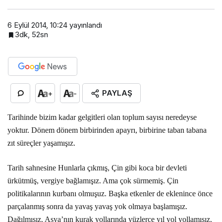
6 Eylül 2014, 10:24
yayınlandı
3dk, 52sn
PAYLAŞ
+
-
Tarihinde bizim kadar gelgitleri olan toplum sayısı neredeyse
yoktur. Dönem dönem birbirinden apayrı, birbirine taban tabana
zıt süreçler yaşamışız.
Tarih sahnesine Hunlarla çıkmış, Çin gibi koca bir devleti
ürkütmüş, vergiye bağlamışız. Ama çok sürmemiş. Çin
politikalarının kurbanı olmuşuz. Başka etkenler de eklenince önce
parçalanmış sonra da yavaş yavaş yok olmaya başlamışız.
Dağılmışız. Asya’nın kurak yollarında yüzlerce yıl yol yollamışız.