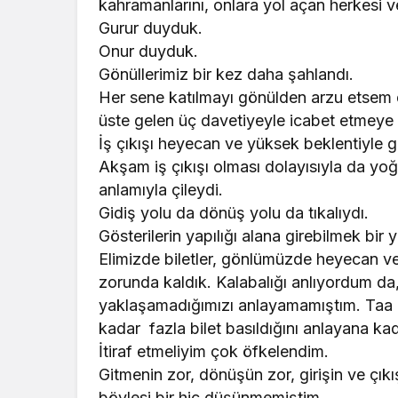
kahramanlarını, onlara yol açan herkesi v
Gurur duyduk.
Onur duyduk.
Gönüllerimiz bir kez daha şahlandı.
Her sene katılmayı gönülden arzu etsem 
üste gelen üç davetiyeyle icabet etmeye 
İş çıkışı heyecan ve yüksek beklentiyle gö
Akşam iş çıkışı olması dolayısıyla da yoğ
anlamıyla çileydi.
Gidiş yolu da dönüş yolu da tıkalıydı.
Gösterilerin yapılığı alana girebilmek bi
Elimizde biletler, gönlümüzde heyecan ve
zorunda kaldık. Kalabalığı anlıyordum da,
yaklaşamadığımızı anlayamamıştım. Taa k
kadar fazla bilet basıldığını anlayana kad
İtiraf etmeliyim çok öfkelendim.
Gitmenin zor, dönüşün zor, girişin ve çık
böylesi bir hiç düşünmemiştim.