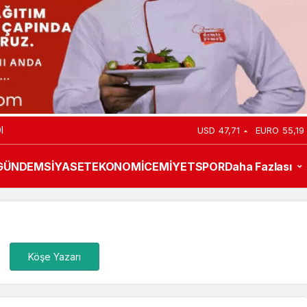
I
USD
47,71
EURO
55,19
GÜNDEM
SİYASET
EKONOMİ
CEMİYET
SPOR
Daha Fazlası
Köşe Yazarı