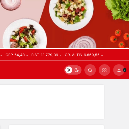
GBP
64,48
BIST
13.779,39
GR. ALTIN
6.660,55
0