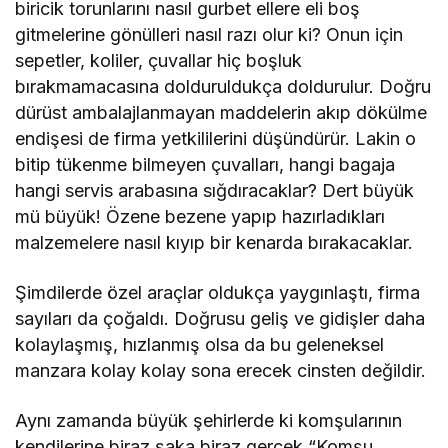
biricik torunlarını nasıl gurbet ellere eli boş
gitmelerine gönülleri nasıl razı olur ki? Onun için
sepetler, koliler, çuvallar hiç boşluk
bırakmamacasına dolduruldukça doldurulur. Doğru
dürüst ambalajlanmayan maddelerin akıp dökülme
endişesi de firma yetkililerini düşündürür. Lakin o
bitip tükenme bilmeyen çuvalları, hangi bagaja
hangi servis arabasına sığdıracaklar? Dert büyük
mü büyük! Özene bezene yapıp hazırladıkları
malzemelere nasıl kıyıp bir kenarda bırakacaklar.
Şimdilerde özel araçlar oldukça yaygınlaştı, firma
sayıları da çoğaldı. Doğrusu geliş ve gidişler daha
kolaylaşmış, hızlanmış olsa da bu geleneksel
manzara kolay kolay sona erecek cinsten değildir.
Aynı zamanda büyük şehirlerde ki komşularının
kendilerine biraz şaka biraz gerçek “Komşu