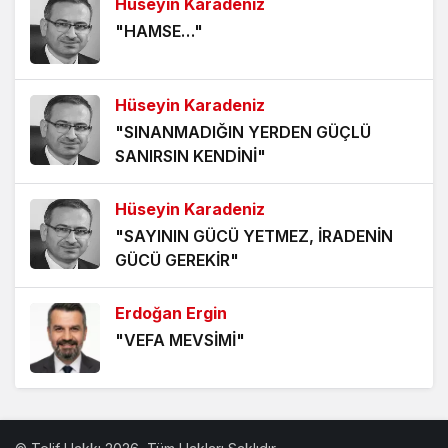
Hüseyin Karadeniz
ÖLÜMÜ BEKLEMEK
"HAMSE…"
5 yıl önce
HANGİ KAMERAYA BAKALIM?
Hüseyin Karadeniz
5 yıl önce
"SINANMADIĞIN YERDEN GÜÇLÜ
SANIRSIN KENDİNİ"
VİZYONER KASTAMONULULAR NEREDESİNİZ?
5 yıl önce
Hüseyin Karadeniz
"SAYININ GÜCÜ YETMEZ, İRADENİN
KHK MAĞDURLARI İÇİN IŞIK GÖRÜNDÜ!
GÜCÜ GEREKİR"
5 yıl önce
Erdoğan Ergin
"VEFA MEVSİMİ"
Erdoğan Ergin
"BABA OCAĞININ TOKMAĞI"