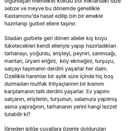
olgunlaşan memleket kokulu bol miktardaki taze
sebze ve meyve bu dönemde genellikle
Kastamonu’da hasat edilip bin bir emekle
hazırlanıp gurbet ellere taşınır.
Sıladan gurbete geri dönen aileler kış boyu
tüketecekleri kendi elleriyle yapıp hazırladıkları
tarhanayı, yoğurdu, erişteyi, peyniri, sarımsağı,
mantarı, üryani eriğini, köy ekmeğini, turşuyu,
salçayı taşımanın derdini yaşarlar her daim.
Özellikle hanımlar bir aylık süre içinde hiç boş
durmadan mutfak ihtiyaçlarının bir kısmını
karşılamanın tatlı derdini yaşarlar. Ev yapımı
salçanın, eriştenin, turşunun, salamura yapılmış
asma yaprağının, tarhananın yerini hangi lezzet
tutabilir ki?
İğneden ipliğe çuvallara özenle doldurulan