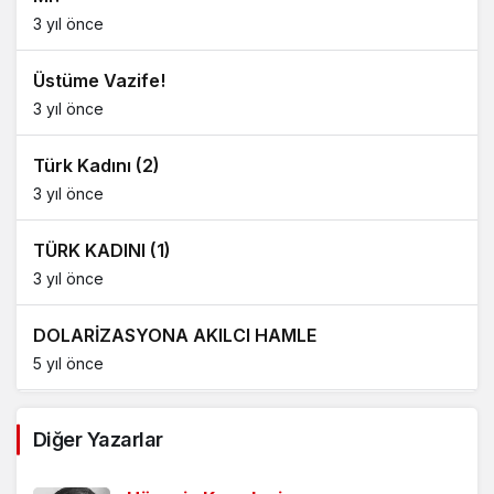
3 yıl önce
Üstüme Vazife!
3 yıl önce
Türk Kadını (2)
3 yıl önce
TÜRK KADINI (1)
3 yıl önce
DOLARİZASYONA AKILCI HAMLE
5 yıl önce
AĞDALANMIŞ LAFLAR
Diğer Yazarlar
5 yıl önce