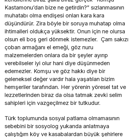
Kastamonu’dan bize ne getirdin?” sızlanmasının
muhatabı olma endişesi onları kara kara
düşündürür. Zira böyle bir soruya muhatap olma
ihtimalleri oldukça yüksektir. Onun için ne olursa
olsun eli boş geri dönmek istemezler. Çam sakızı
çoban armağanı el emeği, göz nuru
malzemelerden onlara da bir şeyler ayırıp
verebilseler iyi olur hani diye düşünmeden
edemezler. Komşu ve göz hakkı diye bir
geleneksel değer vardır hala yaşatılan bizim
hemşeriler tarafından. Her yörenin yöresel tat ve
lezzetlerinden biraz da olsa tatmak zevki selim
sahipleri için vazgeçilmez bir tutkudur.
Türk toplumunda sosyal patlama olmamasının
sebebini bir sosyolog yukarıda anlatmaya
çalıştığım köy ve kasabalardan büyük şehirlere