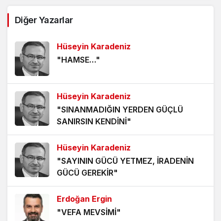
AĞDALANMIŞ LAFLAR
Diğer Yazarlar
5 yıl önce
Hüseyin Karadeniz
ÖLÜMÜ BEKLEMEK
"HAMSE…"
5 yıl önce
HANGİ KAMERAYA BAKALIM?
Hüseyin Karadeniz
5 yıl önce
"SINANMADIĞIN YERDEN GÜÇLÜ
SANIRSIN KENDİNİ"
VİZYONER KASTAMONULULAR NEREDESİNİZ?
5 yıl önce
Hüseyin Karadeniz
"SAYININ GÜCÜ YETMEZ, İRADENİN
KHK MAĞDURLARI İÇİN IŞIK GÖRÜNDÜ!
GÜCÜ GEREKİR"
5 yıl önce
Erdoğan Ergin
"VEFA MEVSİMİ"