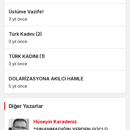
Üstüme Vazife!
3 yıl önce
Türk Kadını (2)
3 yıl önce
TÜRK KADINI (1)
3 yıl önce
DOLARİZASYONA AKILCI HAMLE
5 yıl önce
AĞDALANMIŞ LAFLAR
Diğer Yazarlar
5 yıl önce
Hüseyin Karadeniz
ÖLÜMÜ BEKLEMEK
"SINANMADIĞIN YERDEN GÜÇLÜ