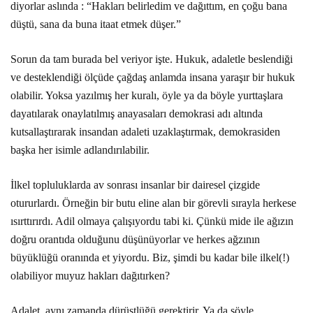
diyorlar aslında : “Hakları belirledim ve dağıttım, en çoğu bana
düştü, sana da buna itaat etmek düşer.”
Sorun da tam burada bel veriyor işte. Hukuk, adaletle beslendiği
ve desteklendiği ölçüde çağdaş anlamda insana yaraşır bir hukuk
olabilir. Yoksa yazılmış her kuralı, öyle ya da böyle yurttaşlara
dayatılarak onaylatılmış anayasaları demokrasi adı altında
kutsallaştırarak insandan adaleti uzaklaştırmak, demokrasiden
başka her isimle adlandırılabilir.
İlkel topluluklarda av sonrası insanlar bir dairesel çizgide
otururlardı. Örneğin bir butu eline alan bir görevli sırayla herkese
ısırttırırdı. Adil olmaya çalışıyordu tabi ki. Çünkü mide ile ağızın
doğru orantıda olduğunu düşünüyorlar ve herkes ağzının
büyüklüğü oranında et yiyordu. Biz, şimdi bu kadar bile ilkel(!)
olabiliyor muyuz hakları dağıtırken?
Adalet, aynı zamanda dürüstlüğü gerektirir. Ya da şöyle