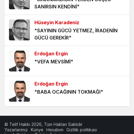
5 yıl önce
SANIRSIN KENDİNİ"
HANGİ KAMERAYA BAKALIM?
Hüseyin Karadeniz
5 yıl önce
"SAYININ GÜCÜ YETMEZ, İRADENİN
GÜCÜ GEREKİR"
VİZYONER KASTAMONULULAR NEREDESİNİZ?
5 yıl önce
Erdoğan Ergin
"VEFA MEVSİMİ"
KHK MAĞDURLARI İÇİN IŞIK GÖRÜNDÜ!
5 yıl önce
Erdoğan Ergin
"BABA OCAĞININ TOKMAĞI"
Hüseyin Karadeniz
"BİZİ BAŞKALARIYLA
© Telif Hakkı 2026, Tüm Hakları Saklıdır
KARIŞTIRMAYIN!"
Yazarlarımız
Künye
Hesabım
Gizlilik politikası