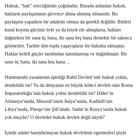
Hukuk, “hak” sözcüğünün çoğuludur. Burada anlatılan hukuk,
hakların paylaşımının güvence altına alınmış olmasıdır. Bu
paylaşımı yaparken bir adaletin olması da gerekli değildir. Birileri
kural koyma gücünü öyle ya da böyle ele almışlarsa, hakları
dağıtırken bir sana üç bana, iki sana beş bana demekte bir sakınca
görmezler. Tarihte tüm toplu yaşayışların bir hukuku olmuştur.
Haklar belirli güçler tarafından tanımlanmış ve dağıtılmıştır. Bir
sana üç bana, iki sana beş bana…
Hammurabi yasalarının işlediği Babil Devleti’nde hukuk yoktu,
denilebilir mi? Ya da dünyanın en büyük köleci devleti olan Roma
İmparatorluğu’nda hukuk yoktu denilebilir mi? Hitler’in
Almanya’sında, Mussoli’ninin İtalya’sında, Kaddafi’nin
Libya’sında, Pinoşe’nin Şili’sinde, Stalin’in Rusya’sında hukuk
yok muydu? O devletler hukuk devleti değil miydi?
İçinde adalet barındırmayan hukuk devletinin egemenleri şöyle