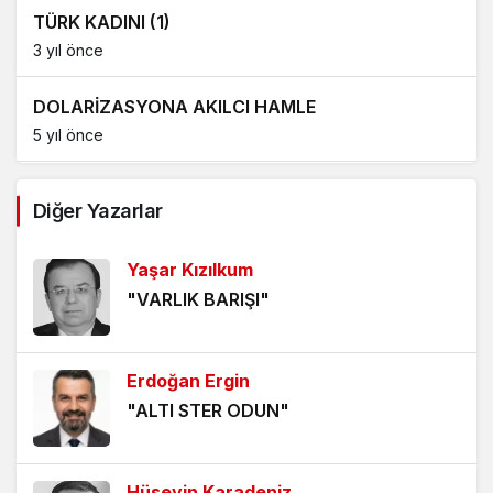
TÜRK KADINI (1)
3 yıl önce
DOLARİZASYONA AKILCI HAMLE
5 yıl önce
AĞDALANMIŞ LAFLAR
Diğer Yazarlar
5 yıl önce
Yaşar Kızılkum
ÖLÜMÜ BEKLEMEK
"VARLIK BARIŞI"
5 yıl önce
HANGİ KAMERAYA BAKALIM?
Erdoğan Ergin
5 yıl önce
"ALTI STER ODUN"
VİZYONER KASTAMONULULAR NEREDESİNİZ?
5 yıl önce
Hüseyin Karadeniz