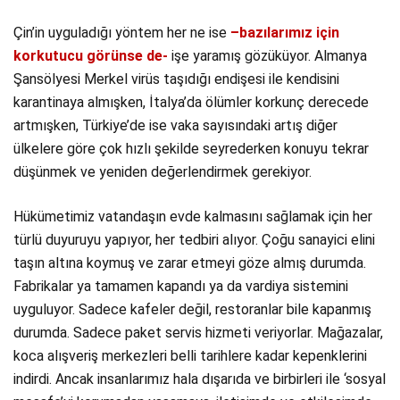
Çin’in uyguladığı yöntem her ne ise
–bazılarımız için
korkutucu görünse de-
işe yaramış gözüküyor. Almanya
Şansölyesi Merkel virüs taşıdığı endişesi ile kendisini
karantinaya almışken, İtalya’da ölümler korkunç derecede
artmışken, Türkiye’de ise vaka sayısındaki artış diğer
ülkelere göre çok hızlı şekilde seyrederken konuyu tekrar
düşünmek ve yeniden değerlendirmek gerekiyor.
Hükümetimiz vatandaşın evde kalmasını sağlamak için her
türlü duyuruyu yapıyor, her tedbiri alıyor. Çoğu sanayici elini
taşın altına koymuş ve zarar etmeyi göze almış durumda.
Fabrikalar ya tamamen kapandı ya da vardiya sistemini
uyguluyor. Sadece kafeler değil, restoranlar bile kapanmış
durumda. Sadece paket servis hizmeti veriyorlar. Mağazalar,
koca alışveriş merkezleri belli tarihlere kadar kepenklerini
indirdi. Ancak insanlarımız hala dışarıda ve birbirleri ile ‘sosyal