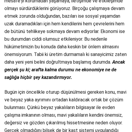
mesafe’yi korumadan yaşamaya, iletişimde ve etkileşimde
olmayı sürdürdüklerini görüyoruz. Birçoğu çalışmaya devam
etmek zorunda olduğundan, bazıları ise sosyal yaşamdan
uzak duramadıkları için hem kendilerini hem çevrelerini hem
de bütünü tehlikeye sokmaya devam ediyorlar. Ekonomi ise
bu durumdan ciddi olumsuz etkileniyor. Bu nedenle
hükümetimizin bu konuda daha keskin bir önlem almasını
önemsiyorum. Tabii ki üretim durmamalı ki sanayicimiz zaten
daha yeni yeni belini doğrultmaya başlamış durumda.
Ancak
gerçek şu ki; arafta kalma durumu ne ekonomiye ne de
sağlığa hiçbir şey kazandırmıyor.
Bugün için öncelikle oturup düşünülmesi gereken konu, mavi
ve beyaz yaka ayrımını ortadan kaldıracak ortak bir çözüm
bulunması. Çünkü beyaz yakalıların bilgisayar ile evden
çalışma imkanının olması, mavi yakalıların kendini önemsiz,
değersiz ve gözden çıkarılmış hissetmesine neden oluyor.
Gerçek olmadığını bilsek de bir kast sistemi uygulandığı