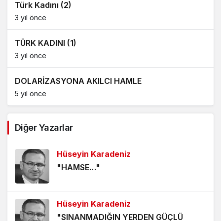
Türk Kadını (2)
3 yıl önce
TÜRK KADINI (1)
3 yıl önce
DOLARİZASYONA AKILCI HAMLE
5 yıl önce
AĞDALANMIŞ LAFLAR
Diğer Yazarlar
5 yıl önce
Hüseyin Karadeniz
ÖLÜMÜ BEKLEMEK
"HAMSE…"
5 yıl önce
HANGİ KAMERAYA BAKALIM?
Hüseyin Karadeniz
5 yıl önce
"SINANMADIĞIN YERDEN GÜÇLÜ