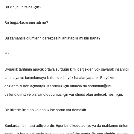
Bu kin, bu hırs ne için?
Bu boğazlaşmanın adı ne?
Bu zamansız ölümlerin gerekçesini anlatabilir mi biri bana?
***
Uygarlık tarihinin apaçık ortaya sürdüğü kimi gerçekleri yok sayarak insanlığı
tanımaya ve tanımlamaya kalkarsak büyük hatalar yaparız. Bu yüzden
gözlerimizi dört açmalıyız. Kendimiz için olmasa da sorumluluğunu
üstlendiğimiz ve biz var olduğumuz için var olmuş olan gelecek nesil için.
Bir ülkede üç alan kalabalık ise sorun var demektir.
Bunlardan birincisi adliyelerdir. Eğer bir ülkede adliye ya da mahkeme önleri
kalabalık ise o toplumda yaygın bir suça eğilim vardır. Bu suç ağırlığı insanın