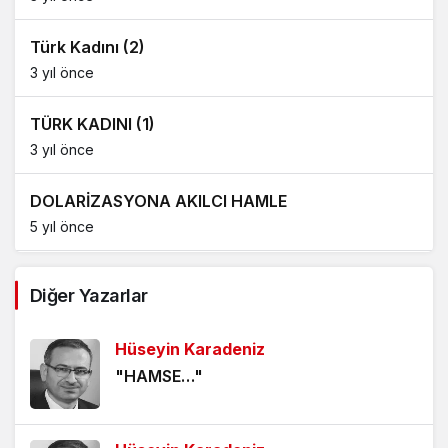
Türk Kadını (2)
3 yıl önce
TÜRK KADINI (1)
3 yıl önce
DOLARİZASYONA AKILCI HAMLE
5 yıl önce
AĞDALANMIŞ LAFLAR
Diğer Yazarlar
5 yıl önce
Hüseyin Karadeniz
ÖLÜMÜ BEKLEMEK
"HAMSE…"
5 yıl önce
HANGİ KAMERAYA BAKALIM?