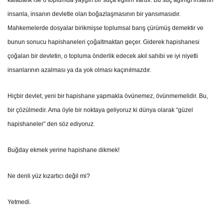
insanla, insanın devletle olan boğazlaşmasının bir yansımasıdır.
Mahkemelerde dosyalar birikmişse toplumsal barış çürümüş demektir ve
bunun sonucu hapishaneleri çoğaltmaktan geçer. Giderek hapishanesi
çoğalan bir devletin, o topluma önderlik edecek akıl sahibi ve iyi niyetli
insanlarının azalması ya da yok olması kaçınılmazdır.
Hiçbir devlet, yeni bir hapishane yapmakla övünemez, övünmemelidir. Bu,
bir çözülmedir. Ama öyle bir noktaya geliyoruz ki dünya olarak “güzel
hapishaneler” den söz ediyoruz.
Buğday ekmek yerine hapishane dikmek!
Ne denli yüz kızartıcı değil mi?
Yetmedi.