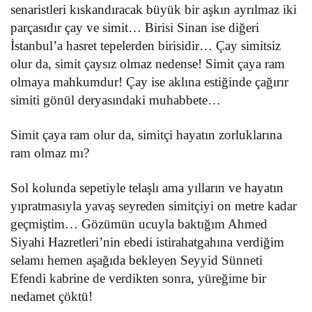
senaristleri kıskandıracak büyük bir aşkın ayrılmaz iki
parçasıdır çay ve simit… Birisi Sinan ise diğeri
İstanbul’a hasret tepelerden birisidir… Çay simitsiz
olur da, simit çaysız olmaz nedense! Simit çaya ram
olmaya mahkumdur! Çay ise aklına estiğinde çağırır
simiti gönül deryasındaki muhabbete…
Simit çaya ram olur da, simitçi hayatın zorluklarına
ram olmaz mı?
Sol kolunda sepetiyle telaşlı ama yılların ve hayatın
yıpratmasıyla yavaş seyreden simitçiyi on metre kadar
geçmiştim… Gözümün ucuyla baktığım Ahmed
Siyahi Hazretleri’nin ebedi istirahatgahına verdiğim
selamı hemen aşağıda bekleyen Seyyid Sünneti
Efendi kabrine de verdikten sonra, yüreğime bir
nedamet çöktü!