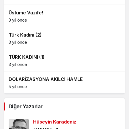
Üstüme Vazife!
3 yıl önce
Türk Kadını (2)
3 yıl önce
TÜRK KADINI (1)
3 yıl önce
DOLARİZASYONA AKILCI HAMLE
5 yıl önce
AĞDALANMIŞ LAFLAR
Diğer Yazarlar
5 yıl önce
Hüseyin Karadeniz
ÖLÜMÜ BEKLEMEK