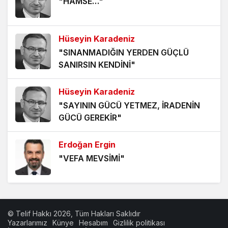
"HAMSE…"
5 yıl önce
HANGİ KAMERAYA BAKALIM?
Hüseyin Karadeniz
5 yıl önce
"SINANMADIĞIN YERDEN GÜÇLÜ
SANIRSIN KENDİNİ"
VİZYONER KASTAMONULULAR NEREDESİNİZ?
5 yıl önce
Hüseyin Karadeniz
"SAYININ GÜCÜ YETMEZ, İRADENİN
KHK MAĞDURLARI İÇİN IŞIK GÖRÜNDÜ!
GÜCÜ GEREKİR"
5 yıl önce
Erdoğan Ergin
"VEFA MEVSİMİ"
Erdoğan Ergin
"BABA OCAĞININ TOKMAĞI"
© Telif Hakkı 2026, Tüm Hakları Saklıdır
Yazarlarımız
Künye
Hesabım
Gizlilik politikası