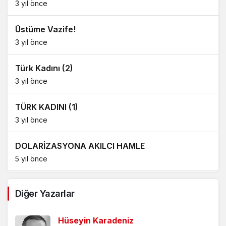
3 yıl önce
Üstüme Vazife!
3 yıl önce
Türk Kadını (2)
3 yıl önce
TÜRK KADINI (1)
3 yıl önce
DOLARİZASYONA AKILCI HAMLE
5 yıl önce
AĞDALANMIŞ LAFLAR
Diğer Yazarlar
5 yıl önce
Hüseyin Karadeniz
ÖLÜMÜ BEKLEMEK