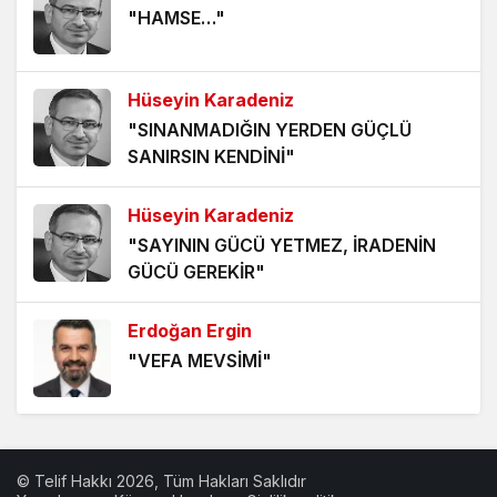
"HAMSE…"
5 yıl önce
HANGİ KAMERAYA BAKALIM?
Hüseyin Karadeniz
5 yıl önce
"SINANMADIĞIN YERDEN GÜÇLÜ
SANIRSIN KENDİNİ"
VİZYONER KASTAMONULULAR NEREDESİNİZ?
5 yıl önce
Hüseyin Karadeniz
"SAYININ GÜCÜ YETMEZ, İRADENİN
KHK MAĞDURLARI İÇİN IŞIK GÖRÜNDÜ!
GÜCÜ GEREKİR"
5 yıl önce
Erdoğan Ergin
"VEFA MEVSİMİ"
Erdoğan Ergin
"BABA OCAĞININ TOKMAĞI"
© Telif Hakkı 2026, Tüm Hakları Saklıdır