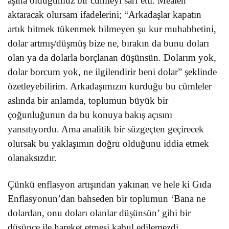
aşina olduğumuz bir cümleyi sarf etti. Mealen
aktaracak olursam ifadelerini; “Arkadaşlar kapatın
artık bitmek tükenmek bilmeyen şu kur muhabbetini,
dolar artmış/düşmüş bize ne, bırakın da bunu doları
olan ya da dolarla borçlanan düşünsün. Dolarım yok,
dolar borcum yok, ne ilgilendirir beni dolar” şeklinde
özetleyebilirim. Arkadaşımızın kurduğu bu cümleler
aslında bir anlamda, toplumun büyük bir
çoğunluğunun da bu konuya bakış açısını
yansıtıyordu. Ama analitik bir süzgeçten geçirecek
olursak bu yaklaşımın doğru olduğunu iddia etmek
olanaksızdır.
Çünkü enflasyon artışından yakınan ve hele ki Gıda
Enflasyonun’dan bahseden bir toplumun ‘Bana ne
dolardan, onu doları olanlar düşünsün’ gibi bir
düşünce ile hareket etmesi kabul edilemezdi.