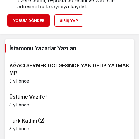
üzere adımı, e-posta adresimi ve web site
adresimi bu tarayıcıya kaydet.
YORUM GÖNDER
GIRIŞ YAP
İstamonu Yazarlar Yazıları
AĞACI SEVMEK GÖLGESİNDE YAN GELİP YATMAK
MI?
3 yıl önce
Üstüme Vazife!
3 yıl önce
Türk Kadını (2)
3 yıl önce