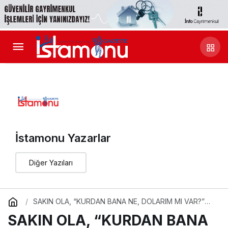
İstamonu Yazarlar
Diğer Yazıları
SAKIN OLA, “KURDAN BANA NE, DOLARIM MI VAR?”
DEMEYİN…SAKIN OLA, “KURDAN BANA NE, DOLARIM
SAKIN OLA, “KURDAN BANA
MI VAR?” DEMEYİN…