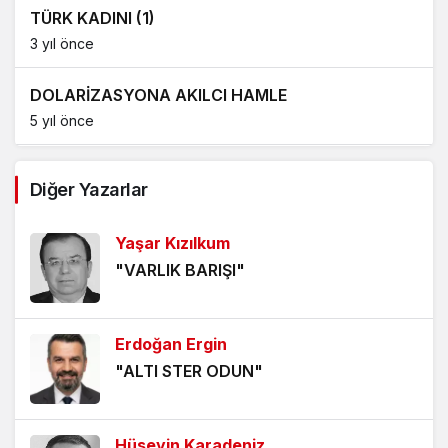
TÜRK KADINI (1)
3 yıl önce
DOLARİZASYONA AKILCI HAMLE
5 yıl önce
AĞDALANMIŞ LAFLAR
Diğer Yazarlar
5 yıl önce
Yaşar Kızılkum
ÖLÜMÜ BEKLEMEK
"VARLIK BARIŞI"
5 yıl önce
HANGİ KAMERAYA BAKALIM?
Erdoğan Ergin
5 yıl önce
"ALTI STER ODUN"
VİZYONER KASTAMONULULAR NEREDESİNİZ?
5 yıl önce
Hüseyin Karadeniz