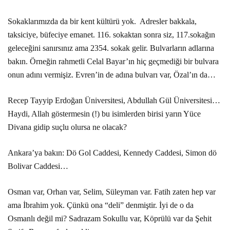
Sokaklarımızda da bir kent kültürü yok. Adresler bakkala,
taksiciye, büfeciye emanet. 116. sokaktan sonra siz, 117.sokağın
geleceğini sanırsınız ama 2354. sokak gelir. Bulvarların adlarına
bakın. Örneğin rahmetli Celal Bayar’ın hiç geçmediği bir bulvara
onun adını vermişiz. Evren’in de adına bulvarı var, Özal’ın da…
Recep Tayyip Erdoğan Üniversitesi, Abdullah Gül Üniversitesi…
Haydi, Allah göstermesin (!) bu isimlerden birisi yarın Yüce
Divana gidip suçlu olursa ne olacak?
Ankara’ya bakın: Dö Gol Caddesi, Kennedy Caddesi, Simon dö
Bolivar Caddesi…
Osman var, Orhan var, Selim, Süleyman var. Fatih zaten hep var
ama İbrahim yok. Çünkü ona “deli” denmiştir. İyi de o da
Osmanlı değil mi? Sadrazam Sokullu var, Köprülü var da Şehit