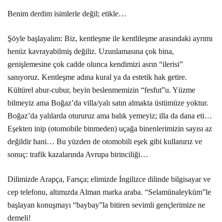
Benim derdim isimlerle değil; etikle…
Şöyle başlayalım: Biz, kentleşme ile kentlileşme arasındaki ayrımı
henüz kavrayabilmiş değiliz. Uzunlamasına çok bina,
genişlemesine çok cadde olunca kendimizi asrın “ilerisi”
sanıyoruz. Kentleşme adına kural ya da estetik hak getire.
Kültürel abur-cubur, beyin beslenmemizin “fesfut”u. Yüzme
bilmeyiz ama Boğaz’da villa/yalı satın almakta üstümüze yoktur.
Boğaz’da yalılarda otururuz ama balık yemeyiz; illa da dana eti…
Eşekten inip (otomobile binmeden) uçağa binenlerimizin sayısı az
değildir hani… Bu yüzden de otomobili eşek gibi kullanırız ve
sonuç: trafik kazalarında Avrupa birinciliği…
Dilimizde Arapça, Farsça; elimizde İngilizce dilinde bilgisayar ve
cep telefonu, altımızda Alman marka araba. “Selamünaleyküm”le
başlayan konuşmayı “baybay”la bitiren sevimli gençlerimize ne
demeli!