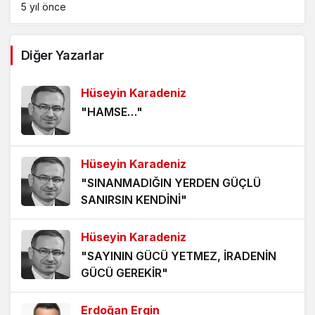
5 yıl önce
AĞDALANMIŞ LAFLAR
Diğer Yazarlar
5 yıl önce
Hüseyin Karadeniz
ÖLÜMÜ BEKLEMEK
"HAMSE…"
5 yıl önce
HANGİ KAMERAYA BAKALIM?
Hüseyin Karadeniz
5 yıl önce
"SINANMADIĞIN YERDEN GÜÇLÜ
SANIRSIN KENDİNİ"
VİZYONER KASTAMONULULAR NEREDESİNİZ?
5 yıl önce
Hüseyin Karadeniz
"SAYININ GÜCÜ YETMEZ, İRADENİN
KHK MAĞDURLARI İÇİN IŞIK GÖRÜNDÜ!
GÜCÜ GEREKİR"
5 yıl önce
Erdoğan Ergin