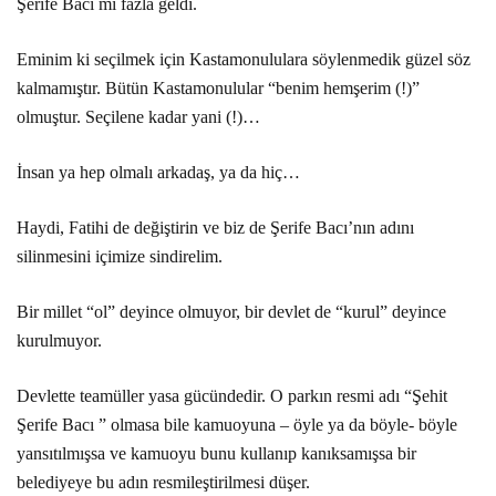
Şerife Bacı mı fazla geldi.
Eminim ki seçilmek için Kastamonululara söylenmedik güzel söz
kalmamıştır. Bütün Kastamonulular “benim hemşerim (!)”
olmuştur. Seçilene kadar yani (!)…
İnsan ya hep olmalı arkadaş, ya da hiç…
Haydi, Fatihi de değiştirin ve biz de Şerife Bacı’nın adını
silinmesini içimize sindirelim.
Bir millet “ol” deyince olmuyor, bir devlet de “kurul” deyince
kurulmuyor.
Devlette teamüller yasa gücündedir. O parkın resmi adı “Şehit
Şerife Bacı ” olmasa bile kamuoyuna – öyle ya da böyle- böyle
yansıtılmışsa ve kamuoyu bunu kullanıp kanıksamışsa bir
belediyeye bu adın resmileştirilmesi düşer.