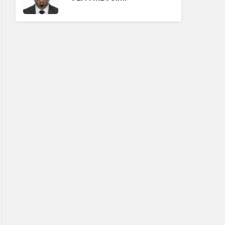
Erdoğan Ergin
"BABA OCAĞININ
TOKMAĞI"
Hüseyin Karadeniz
"BİZİ BAŞKALARIYLA
KARIŞTIRMAYIN!"
Erdoğan Ergin
"ISSIZ KALABALIK"
Hüseyin Karadeniz
"GÖRÜNTÜ VAR, SES YOK"