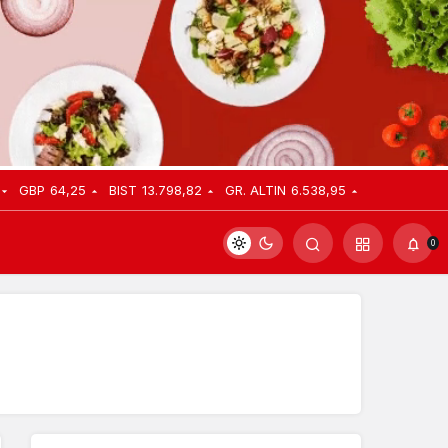
GBP
64,25
BIST
13.798,82
GR. ALTIN
6.538,95
0