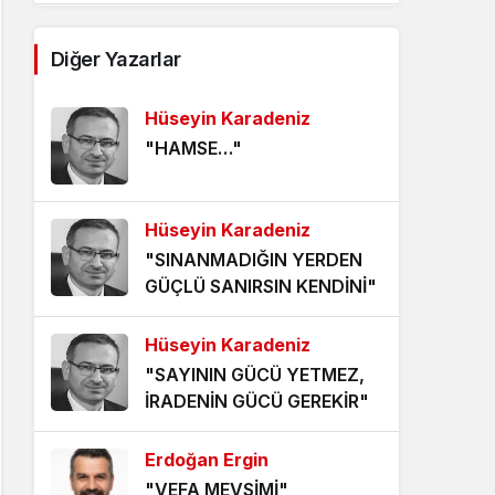
AĞDALANMIŞ LAFLAR
Diğer Yazarlar
5 yıl önce
Hüseyin Karadeniz
ÖLÜMÜ BEKLEMEK
"HAMSE…"
5 yıl önce
HANGİ KAMERAYA BAKALIM?
Hüseyin Karadeniz
5 yıl önce
"SINANMADIĞIN YERDEN
GÜÇLÜ SANIRSIN KENDİNİ"
VİZYONER KASTAMONULULAR
NEREDESİNİZ?
Hüseyin Karadeniz
5 yıl önce
"SAYININ GÜCÜ YETMEZ,
KHK MAĞDURLARI İÇİN IŞIK
İRADENİN GÜCÜ GEREKİR"
GÖRÜNDÜ!
5 yıl önce
Erdoğan Ergin
"VEFA MEVSİMİ"