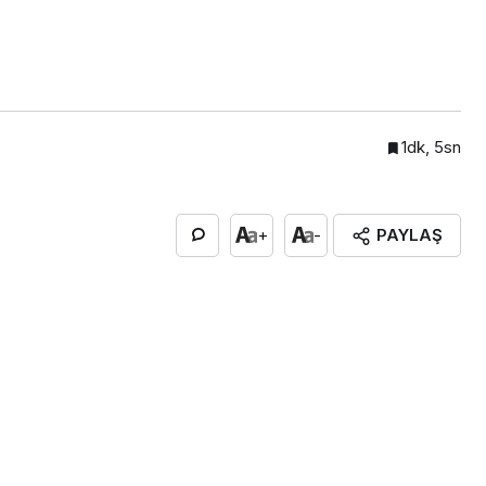
1dk, 5sn
PAYLAŞ
+
-