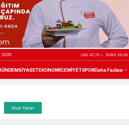
 2030
USD
47,70
EURO
55,00
GÜNDEM
SİYASET
EKONOMİ
CEMİYET
SPOR
Daha Fazlası
Köşe Yazarı