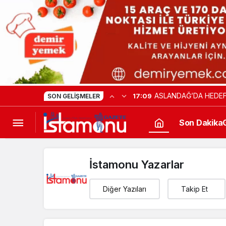
ASLANDAĞ’DA HEDEF
17:09
SON GELIŞMELER
Son Dakika
İstamonu Yazarlar
Diğer Yazıları
Takip Et