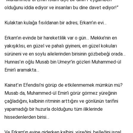
olduğunu iddia ediyor ve insanları bu dine davet ediyor!”
Kulaktan kulağa fısıldanan bir adres; Erkam’ın evi…
Erkam’ın evinde bir hareketlilik var o gün… Mekke’nin en
yakışıklısı, en güzel ve pahalı giyineni, en güzel kokuları
sürüneni ve en soylu ailelerinden birisinin gözbebeği orada…
Hunnas’ın oğlu Musab bin Umeyr’in gözleri Muhammed-ül
Emin’i aramakta…
Kainat’ın Efendisi’ni görüp de etkilenmemek mümkün mü?
Musab da, Muhammed-ül Emin’i görür görmez yüreğinin
çağladığını, kalbinin ritminin arttığını ve gönlünün tarifini
yapamadığı bir huzurla dolduğunu tüm iliklerinde
hissedenlerden birisi…
Ve Erkam’ın evine giderken kalbini, yüreğini, belleğini işgal