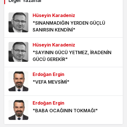
Diğer Yazarlar
5 yıl önce
Hüseyin Karadeniz
ÖLÜMÜ BEKLEMEK
"SINANMADIĞIN YERDEN GÜÇLÜ
5 yıl önce
SANIRSIN KENDİNİ"
HANGİ KAMERAYA BAKALIM?
Hüseyin Karadeniz
5 yıl önce
"SAYININ GÜCÜ YETMEZ, İRADENİN
GÜCÜ GEREKİR"
VİZYONER KASTAMONULULAR NEREDESİNİZ?
5 yıl önce
Erdoğan Ergin
"VEFA MEVSİMİ"
KHK MAĞDURLARI İÇİN IŞIK GÖRÜNDÜ!
5 yıl önce
Erdoğan Ergin
"BABA OCAĞININ TOKMAĞI"