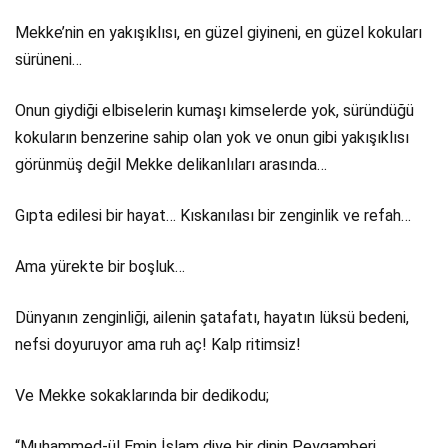
Mekke’nin en yakışıklısı, en güzel giyineni, en güzel kokuları
sürüneni…
Onun giydiği elbiselerin kumaşı kimselerde yok, süründüğü
kokuların benzerine sahip olan yok ve onun gibi yakışıklısı
görünmüş değil Mekke delikanlıları arasında…
Gıpta edilesi bir hayat… Kıskanılası bir zenginlik ve refah…
Ama yürekte bir boşluk…
Dünyanın zenginliği, ailenin şatafatı, hayatın lüksü bedeni,
nefsi doyuruyor ama ruh aç! Kalp ritimsiz!
Ve Mekke sokaklarında bir dedikodu;
“Muhammed-ül Emin İslam diye bir dinin Peygamberi