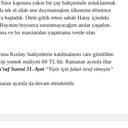
ık. Sınır kapısına yakın bir çay bahçesinde soluklanmak
nda tek el silah sesi duymamışken ülkemize dönünce
ya başladık. Otele gittik ertesi sabah Hatay içindeki
. Hayatım boyunca unutamayacağım anılar yaşadım.
rına ve bu manzaraları yaşamama vesile olan
ma Kızılay faaliyetlerin katılmalarını canı gönülden
işi yemek maliyeti 60 TL’dir. Ramazan ayında iftar
’raf Suresi 31. Ayet
“Yiyin için fakat israf etmeyin”
amazan ayında da devam etmektedir.