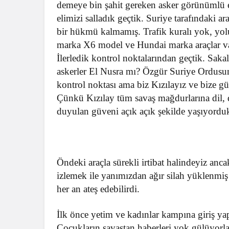
demeye bin şahit gereken asker görünümlü eli
elimizi salladık geçtik. Suriye tarafındaki a
bir hükmü kalmamış. Trafik kuralı yok, yolu
marka X6 model ve Hundai marka araçlar var
İlerledik kontrol noktalarından geçtik. Sakal
askerler El Nusra mı? Özgür Suriye Ordusuna
kontrol noktası ama biz Kızılayız ve bize g
Çünkü Kızılay tüm savaş mağdurlarına dil, 
duyulan güveni açık açık şekilde yaşıyordu
Öndeki araçla sürekli irtibat halindeyiz an
izlemek ile yanımızdan ağır silah yüklenmiş
her an ateş edebilirdi.
İlk önce yetim ve kadınlar kampına giriş yap
Çocukların savaştan haberleri yok gülüyorla