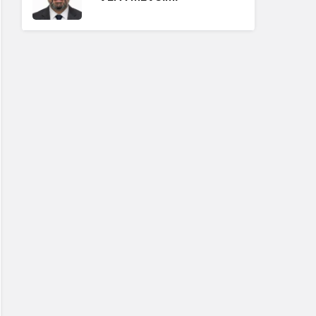
Erdoğan Ergin
"BABA OCAĞININ
TOKMAĞI"
Hüseyin Karadeniz
"BİZİ BAŞKALARIYLA
KARIŞTIRMAYIN!"
Erdoğan Ergin
"ISSIZ KALABALIK"
Hüseyin Karadeniz
"GÖRÜNTÜ VAR, SES YOK"