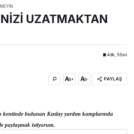
NMEYİN
NİZİ UZATMAKTAN
4dk, 55sn
PAYLAŞ
+
-
b kentinde bulunan Kızılay yardım kamplarında
lerle paylaşmak istiyorum.