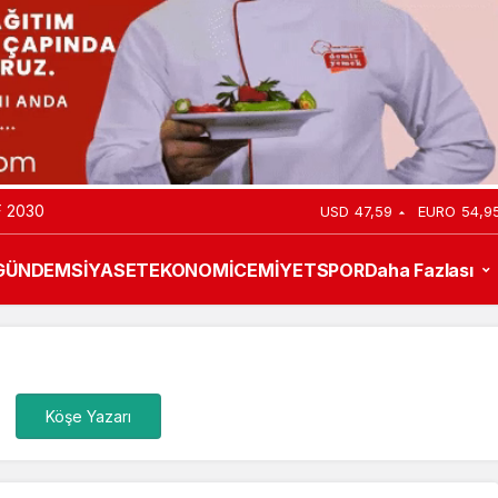
 2030
USD
47,59
EURO
54,9
GÜNDEM
SİYASET
EKONOMİ
CEMİYET
SPOR
Daha Fazlası
Köşe Yazarı