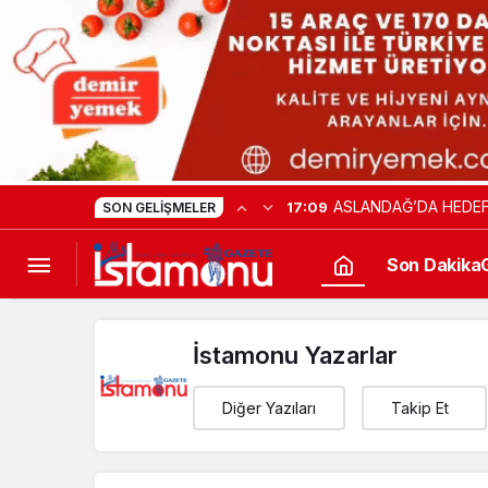
ASLANDAĞ’DA HEDEF
17:09
SON GELIŞMELER
Son Dakika
İstamonu Yazarlar
Diğer Yazıları
Takip Et