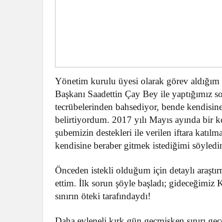
Yönetim kurulu üyesi olarak görev aldığım
Başkanı Saadettin Çay Bey ile yaptığımız soh
tecrübelerinden bahsediyor, bende kendisine
belirtiyordum. 2017 yılı Mayıs ayında bir 
şubemizin destekleri ile verilen iftara katı
kendisine beraber gitmek istediğimi söyled
Önceden istekli olduğum için detaylı araştı
ettim. İlk sorun şöyle başladı; gideceğimiz
sınırın öteki tarafındaydı!
Daha evleneli kırk gün geçmişken sınırı geç