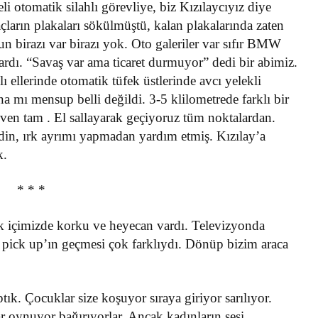
 otomatik silahlı görevliye, biz Kızılaycıyız diye
raçların plakaları sökülmüştü, kalan plakalarında zaten
n birazı var birazı yok. Oto galeriler var sıfır BMW
dı. “Savaş var ama ticaret durmuyor” dedi bir abimiz.
lı ellerinde otomatik tüfek üstlerinde avcı yelekli
 mı mensup belli değildi. 3-5 klilometrede farklı bir
üven tam . El sallayarak geçiyoruz tüm noktalardan.
din, ırk ayrımı yapmadan yardım etmiş. Kızılay’a
k.
* * *
cak içimizde korku ve heyecan vardı. Televizyonda
 pick up’ın geçmesi çok farklıydı. Dönüp bizim araca
tık. Çocuklar size koşuyor sıraya giriyor sarılıyor.
r oynuyor bağırıyorlar. Ancak kadınların sesi