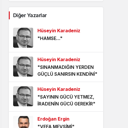
AĞDALANMIŞ LAFLAR
Diğer Yazarlar
5 yıl önce
Hüseyin Karadeniz
ÖLÜMÜ BEKLEMEK
"HAMSE…"
5 yıl önce
HANGİ KAMERAYA BAKALIM?
Hüseyin Karadeniz
5 yıl önce
"SINANMADIĞIN YERDEN
GÜÇLÜ SANIRSIN KENDİNİ"
VİZYONER KASTAMONULULAR
NEREDESİNİZ?
Hüseyin Karadeniz
5 yıl önce
"SAYININ GÜCÜ YETMEZ,
KHK MAĞDURLARI İÇİN IŞIK
İRADENİN GÜCÜ GEREKİR"
GÖRÜNDÜ!
5 yıl önce
Erdoğan Ergin
"VEFA MEVSİMİ"