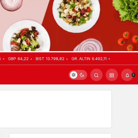
5
GBP
64,22
BIST
13.798,82
GR. ALTIN
6.492,11
0