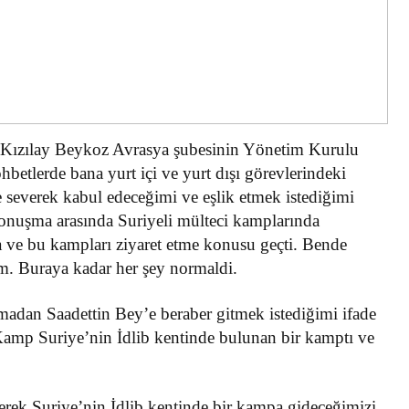
 Kızılay Beykoz Avrasya şubesinin Yönetim Kurulu
betlerde bana yurt içi ve yurt dışı görevlerindeki
 severek kabul edeceğimi ve eşlik etmek istediğimi
konuşma arasında Suriyeli mülteci kamplarında
lma ve bu kampları ziyaret etme konusu geçti. Bende
im. Buraya kadar her şey normaldi.
rmadan Saadettin Bey’e beraber gitmek istediğimi ifade
 Kamp Suriye’nin İdlib kentinde bulunan bir kamptı ve
erek Suriye’nin İdlib kentinde bir kampa gideceğimizi