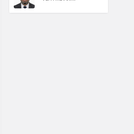
Erdoğan Ergin
"BABA OCAĞININ
TOKMAĞI"
Hüseyin Karadeniz
"BİZİ BAŞKALARIYLA
KARIŞTIRMAYIN!"
Erdoğan Ergin
"ISSIZ KALABALIK"
Hüseyin Karadeniz
"GÖRÜNTÜ VAR, SES YOK"