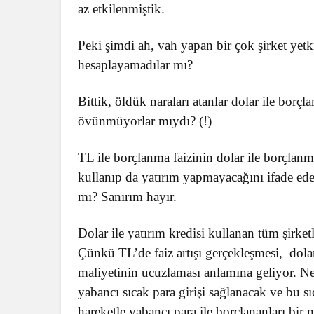
az etkilenmiştik.
Peki şimdi ah, vah yapan bir çok şirket yetk
hesaplayamadılar mı?
Bittik, öldük naraları atanlar dolar ile bor
övünmüyorlar mıydı? (!)
TL ile borçlanma faizinin dolar ile borçlan
kullanıp da yatırım yapmayacağını ifade eden 
mı? Sanırım hayır.
Dolar ile yatırım kredisi kullanan tüm şirket
Çünkü TL’de faiz artışı gerçekleşmesi, dol
maliyetinin ucuzlaması anlamına geliyor. Ne
yabancı sıcak para girişi sağlanacak ve bu sıca
hareketle yabancı para ile borçlananları bir n