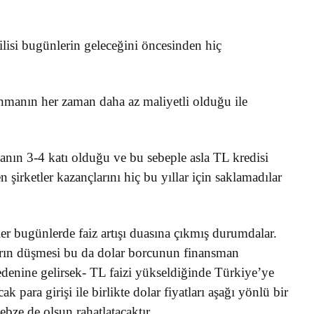
ilisi bugünlerin geleceğini öncesinden hiç
çlanmanın her zaman daha az maliyetli olduğu ile
manın 3-4 katı olduğu ve bu sebeple asla TL kredisi
şirketler kazançlarını hiç bu yıllar için saklamadılar
ler bugünlerde faiz artışı duasına çıkmış durumdalar.
arın düşmesi bu da dolar borcunun finansman
denine gelirsek- TL faizi yükseldiğinde Türkiye’ye
k para girişi ile birlikte dolar fiyatları aşağı yönlü bir
ebze de olsun rahatlatacaktır.