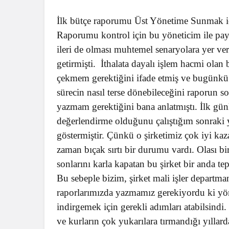
İlk bütçe raporumu Üst Yönetime Sunmak iç
Raporumu kontrol için bu yöneticim ile pay
ileri de olması muhtemel senaryolara yer v
getirmişti. İthalata dayalı işlem hacmi olan
çekmem gerektiğini ifade etmiş ve bugünkü o
sürecin nasıl terse dönebileceğini raporun s
yazmam gerektiğini bana anlatmıştı. İlk günl
değerlendirme olduğunu çalıştığım sonraki yı
göstermiştir. Çünkü o şirketimiz çok iyi kaz
zaman bıçak sırtı bir durumu vardı. Olası bi
sonlarını karla kapatan bu şirket bir anda tepe
Bu sebeple bizim, şirket mali işler departm
raporlarımızda yazmamız gerekiyordu ki yöne
indirgemek için gerekli adımları atabilsindi
ve kurların çok yukarılara tırmandığı yıllard