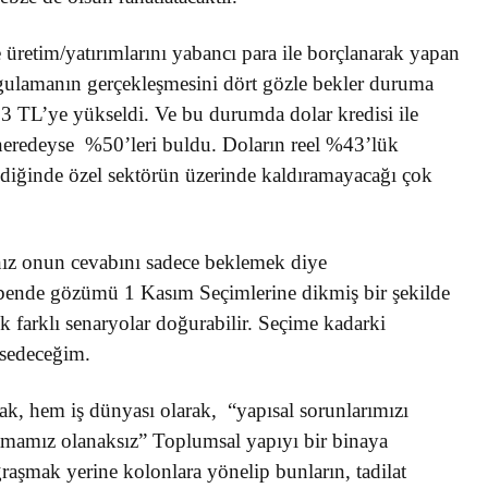
e üretim/yatırımlarını yabancı para ile borçlanarak yapan
ygulamanın gerçekleşmesini dört gözle bekler duruma
 3 TL’ye yükseldi. Ve bu durumda dolar kredisi ile
 neredeyse %50’leri buldu. Doların reel %43’lük
endiğinde özel sektörün üzerinde kaldıramayacağı çok
nız onun cevabını sadece beklemek diye
 bende gözümü 1 Kasım Seçimlerine dikmiş bir şekilde
 farklı senaryolar doğurabilir. Seçime kadarki
hsedeceğim.
ak, hem iş dünyası olarak, “yapısal sorunlarımızı
amamız olanaksız” Toplumsal yapıyı bir binaya
ğraşmak yerine kolonlara yönelip bunların, tadilat