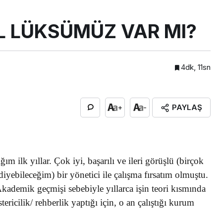
L LÜKSÜMÜZ VAR MI?
4dk, 11sn
PAYLAŞ
+
-
ığım ilk yıllar. Çok iyi, başarılı ve ileri görüşlü (birçok
 diyebileceğim) bir yönetici ile çalışma fırsatım olmuştu.
ademik geçmişi sebebiyle yıllarca işin teori kısmında
ericilik/ rehberlik yaptığı için, o an çalıştığı kurum