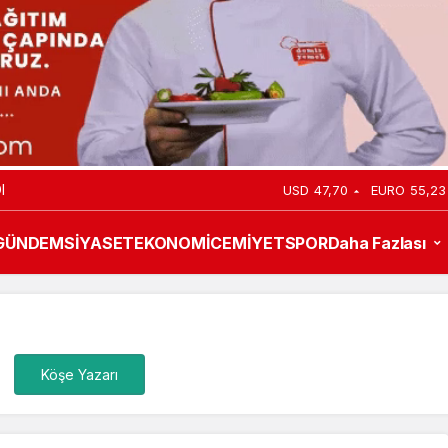
I
USD
47,70
EURO
55,23
GÜNDEM
SİYASET
EKONOMİ
CEMİYET
SPOR
Daha Fazlası
Köşe Yazarı