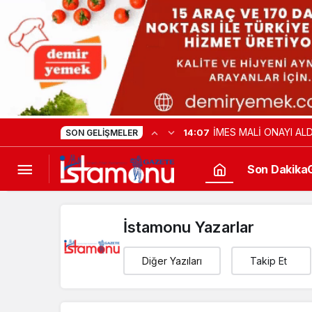
İMES MALİ ONAYI ALD
14:07
SON GELIŞMELER
Son Dakika
İstamonu Yazarlar
Diğer Yazıları
Takip Et