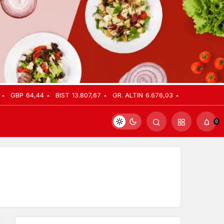
GBP
64,44
BIST
13.807,67
GR. ALTIN
6.676,03
0