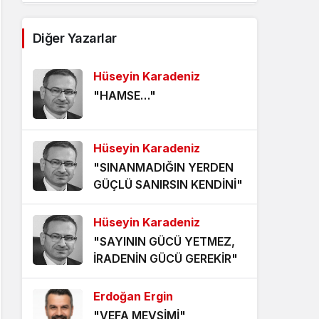
AĞDALANMIŞ LAFLAR
Diğer Yazarlar
5 yıl önce
Hüseyin Karadeniz
ÖLÜMÜ BEKLEMEK
"HAMSE…"
5 yıl önce
HANGİ KAMERAYA BAKALIM?
Hüseyin Karadeniz
5 yıl önce
"SINANMADIĞIN YERDEN
GÜÇLÜ SANIRSIN KENDİNİ"
VİZYONER KASTAMONULULAR
NEREDESİNİZ?
Hüseyin Karadeniz
5 yıl önce
"SAYININ GÜCÜ YETMEZ,
KHK MAĞDURLARI İÇİN IŞIK
İRADENİN GÜCÜ GEREKİR"
GÖRÜNDÜ!
5 yıl önce
Erdoğan Ergin
"VEFA MEVSİMİ"