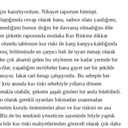
in hazırlıyordum. Nihayet raporum bitmişti.
laştığımda cevap olarak bana, sadece olanı yazdığımı,
ermediğimi bunun doğru bir davranış olmadığını dile
 bir şirketin raporunda mutlaka Kur Riskine dikkat
lumlu tablonun kur riski ile karşı karşıya kaldığında
onuç bölümünde en çarpıcı hali ile uyarı mesajı olarak
er çok abartılı gelen bu söylemin ne kadar yerinde bir
llar, yaşadığım tecrübeler bana gayet net bir şekilde
anıyor, fakat cari hesap çalışıyordu. Bu sebeple her
r kriz anında kur riski sebebiyle yıllarca dönem
takla olabilir, şirketin şaşalı günleri bir anda bitebilirdi.
anı olarak gerekli uyarıları bıkmadan usanmadan
tim kurulu önlemlerini alsın ve kur riskini en aza
. Biz de bu temkinli yöneticim sayesinde böyle yaptık
a bile kur riski maliyetlerinden göreceli olarak çok daha