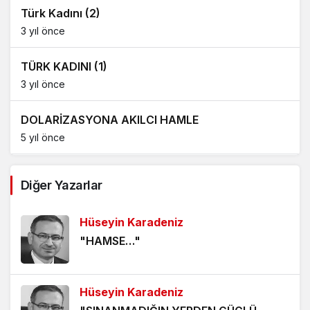
Türk Kadını (2)
3 yıl önce
TÜRK KADINI (1)
3 yıl önce
DOLARİZASYONA AKILCI HAMLE
5 yıl önce
AĞDALANMIŞ LAFLAR
Diğer Yazarlar
5 yıl önce
Hüseyin Karadeniz
ÖLÜMÜ BEKLEMEK
"HAMSE…"
5 yıl önce
HANGİ KAMERAYA BAKALIM?
Hüseyin Karadeniz
5 yıl önce