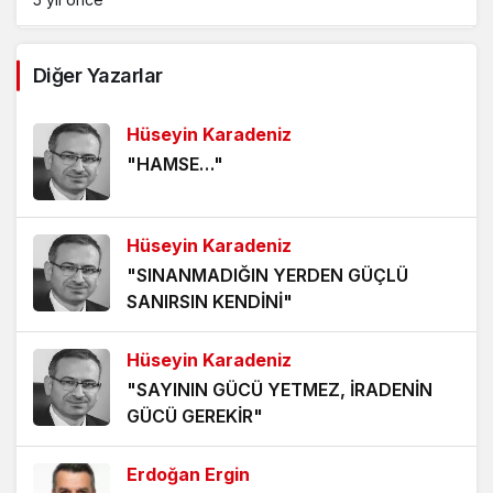
AĞDALANMIŞ LAFLAR
Diğer Yazarlar
5 yıl önce
Hüseyin Karadeniz
ÖLÜMÜ BEKLEMEK
"HAMSE…"
5 yıl önce
HANGİ KAMERAYA BAKALIM?
Hüseyin Karadeniz
5 yıl önce
"SINANMADIĞIN YERDEN GÜÇLÜ
SANIRSIN KENDİNİ"
VİZYONER KASTAMONULULAR NEREDESİNİZ?
5 yıl önce
Hüseyin Karadeniz
"SAYININ GÜCÜ YETMEZ, İRADENİN
KHK MAĞDURLARI İÇİN IŞIK GÖRÜNDÜ!
GÜCÜ GEREKİR"
5 yıl önce
Erdoğan Ergin