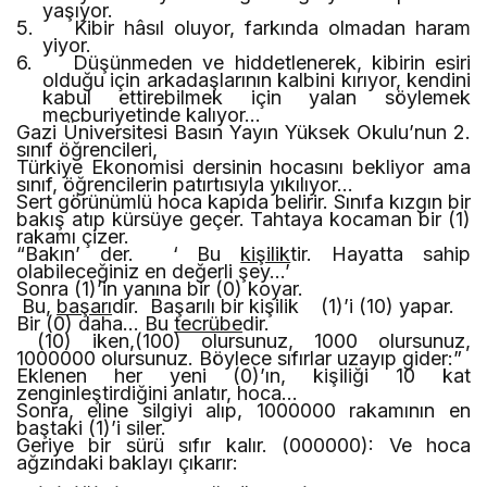
yaşıyor.
5.
Kibir hâsıl oluyor, farkında olmadan haram
yiyor.
6.
Düşünmeden ve hiddetlenerek, kibirin esiri
olduğu için arkadaşlarının kalbini kırıyor, kendini
kabul ettirebilmek için yalan söylemek
mecburiyetinde kalıyor…
Gazi Üniversitesi Basın Yayın Yüksek Okulu’nun 2.
sınıf öğrencileri,
Türkiye Ekonomisi dersinin hocasını bekliyor ama
sınıf, öğrencilerin patırtısıyla yıkılıyor…
Sert görünümlü hoca kapıda belirir. Sınıfa kızgın bir
bakış atıp kürsüye geçer. Tahtaya kocaman bir (1)
rakamı çizer.
“Bakın’
der.
‘ Bu
kişilik
tir. Hayatta sahip
olabileceğiniz en değerli şey…’
Sonra (1)’in yanına bir (0) koyar.
Bu,
başarı
dır.
Başarılı bir kişilik
(1)’i (10) yapar.
Bir (0) daha…
Bu
tecrübe
dir.
(10) iken,(100) olursunuz, 1000 olursunuz,
1000000 olursunuz. Böylece
sıfırlar uzayıp gider:”
Eklenen her yeni (0)’ın, kişiliği 10 kat
zenginleştirdiğini anlatır, hoca…
Sonra, eline silgiyi alıp, 1000000 rakamının en
baştaki (1)’i siler.
Geriye bir sürü sıfır kalır. (
000000)
: Ve hoca
ağzındaki baklayı çıkarır: