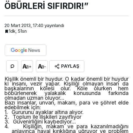
ÖBÜRLERİ SIFIRDIR!”
20 Mart 2013, 17:40
yayınlandı
1dk, 51sn
PAYLAŞ
+
-
Kişilik önemli bir huydur. O kadar önemli bir huydur
ki insanı, vezir yapar. Kişiliği olmayan insan da
başkalarının kölesi olur. Köle olurken hem
böbürlenerek yalakalık konusunda farkında
olmadan uzman oluyor…
Bazı insanlar, unvan, makam, para ve şöhret elde
edebilmek için:
1.
Gururunu ayaklar altına alıyor.
2.
Toplum ile ilişkileri zayıflıyor
3.
Güvenirliğini kaybediyor…
4.
Kişiliğin, makam ve para kazanılmadığını
anlayınca hayal kırıklığına uğruyor ve problem