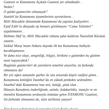
Gazetesi ve Kastamonu Açıksöz Gazetesi yer almaktadır…
Neden?
O günkü gazeteciler olmasaydı?
Atatürk’ün Kastamonu ziyaretlerinin ayrıntılarını…
Milli Mücadele döneminde Kastamonu’da yapılan faaliyetleri…
Eşref Edib’in dünyada eşi benzeri görülmeyen “Cuma Talimleri”
uygulamasını…
Mehmet Akif’in, Milli Mücadele ruhunu şaha kaldıran Nasrullah Kürsüsü
vaazını…
İstiklal Marşı’mızın Ankara dışında ilk kez Kastamonu halkıyla
kucaklaşmasını…
Ve daha nice olayı, zenginliği, bilgiyi, birikimi o günlerden bu günlere
nasıl taşıyacaktık?
Bugünün gazetecileri de yarınların temelini atıyorlar, siz farkında
olmasanız da!
Bir yılı aşkın zamandır gurbet ile sıla arasında köprü vazifesi gören…
Kastamonu kimliğini İstanbul’da en yüksek perdeden seslendiren…
İstanbul’daki Kastamonu’nun sesi, kulağı, gözü olan…
Hüseyin Karadeniz önderliğinde, azimle, fedakarlıkla, inançla ve en
önemlisi Kastamonu sevdasıyla önünüze gelen İSTAMONU Gazetesi;
Siz farkında olmasanız da, sizin tarihinizi yazıyor!
…