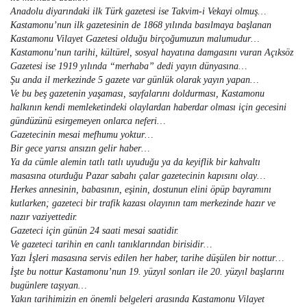
Anadolu diyarındaki ilk Türk gazetesi ise Takvim-i Vekayi olmuş…
Kastamonu’nun ilk gazetesinin de 1868 yılında basılmaya başlanan
Kastamonu Vilayet Gazetesi olduğu birçoğumuzun malumudur…
Kastamonu’nun tarihi, kültürel, sosyal hayatına damgasını vuran Açıksöz
Gazetesi ise 1919 yılında “merhaba” dedi yayın dünyasına…
Şu anda il merkezinde 5 gazete var günlük olarak yayın yapan…
Ve bu beş gazetenin yaşaması, sayfalarını doldurması, Kastamonu
halkının kendi memleketindeki olaylardan haberdar olması için gecesini
gündüzünü esirgemeyen onlarca neferi…
Gazetecinin mesai mefhumu yoktur…
Bir gece yarısı ansızın gelir haber…
Ya da cümle alemin tatlı tatlı uyuduğu ya da keyiflik bir kahvaltı
masasına oturduğu Pazar sabahı çalar gazetecinin kapısını olay…
Herkes annesinin, babasının, eşinin, dostunun elini öpüp bayramını
kutlarken; gazeteci bir trafik kazası olayının tam merkezinde hazır ve
nazır vaziyettedir.
Gazeteci için günün 24 saati mesai saatidir.
Ve gazeteci tarihin en canlı tanıklarından birisidir…
Yazı İşleri masasına servis edilen her haber, tarihe düşülen bir nottur…
İşte bu nottur Kastamonu’nun 19. yüzyıl sonları ile 20. yüzyıl başlarını
bugünlere taşıyan…
Yakın tarihimizin en önemli belgeleri arasında Kastamonu Vilayet