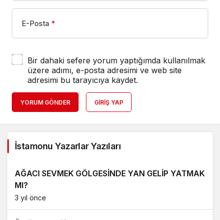
E-Posta
*
Bir dahaki sefere yorum yaptığımda kullanılmak
üzere adımı, e-posta adresimi ve web site
adresimi bu tarayıcıya kaydet.
YORUM GÖNDER
GIRIŞ YAP
İstamonu Yazarlar Yazıları
AĞACI SEVMEK GÖLGESİNDE YAN GELİP YATMAK
MI?
3 yıl önce