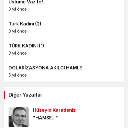
Üstüme Vazife!
3 yıl önce
Türk Kadını (2)
3 yıl önce
TÜRK KADINI (1)
3 yıl önce
DOLARİZASYONA AKILCI HAMLE
5 yıl önce
AĞDALANMIŞ LAFLAR
Diğer Yazarlar
5 yıl önce
Hüseyin Karadeniz
ÖLÜMÜ BEKLEMEK
"HAMSE…"
5 yıl önce