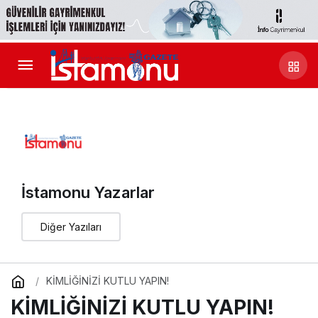
İstamonu Yazarlar
Diğer Yazıları
KİMLİĞİNİZİ KUTLU YAPIN!
KİMLİĞİNİZİ KUTLU YAPIN!