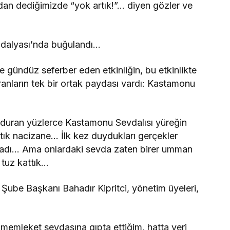
ndan dediğimizde “yok artık!”… diyen gözler ve
 madalyası’nda buğulandı…
 gündüz seferber eden etkinliğin, bu etkinlikte
uranların tek bir ortak paydası vardı: Kastamonu
duran yüzlerce Kastamonu Sevdalısı yüreğin
tık nacizane… İlk kez duydukları gerçekler
ladı… Ama onlardaki sevda zaten birer umman
 tuz kattık…
ube Başkanı Bahadır Kipritci, yönetim üyeleri,
 memleket sevdasına gıpta ettiğim, hatta yeri