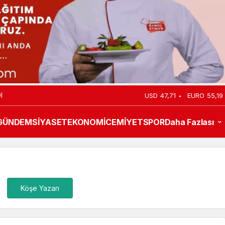
I
USD
47,71
EURO
55,19
GÜNDEM
SİYASET
EKONOMİ
CEMİYET
SPOR
Daha Fazlası
Köşe Yazarı