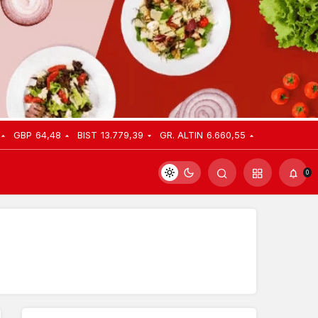
GBP
64,48
BIST
13.779,39
GR. ALTIN
6.660,55
0