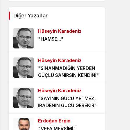
AĞDALANMIŞ LAFLAR
Diğer Yazarlar
5 yıl önce
Hüseyin Karadeniz
ÖLÜMÜ BEKLEMEK
"HAMSE…"
5 yıl önce
HANGİ KAMERAYA BAKALIM?
Hüseyin Karadeniz
5 yıl önce
"SINANMADIĞIN YERDEN
GÜÇLÜ SANIRSIN KENDİNİ"
VİZYONER KASTAMONULULAR
NEREDESİNİZ?
Hüseyin Karadeniz
5 yıl önce
"SAYININ GÜCÜ YETMEZ,
KHK MAĞDURLARI İÇİN IŞIK
İRADENİN GÜCÜ GEREKİR"
GÖRÜNDÜ!
5 yıl önce
Erdoğan Ergin
"VEFA MEVSİMİ"