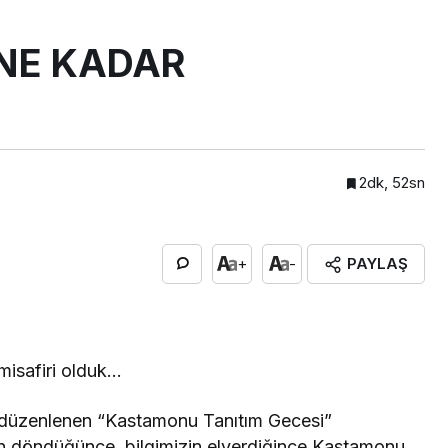
NE KADAR
2dk, 52sn
PAYLAŞ
+
-
misafiri olduk…
n düzenlenen “Kastamonu Tanıtım Gecesi”
izin döndüğünce, bilgimizin elverdiğince Kastamonu