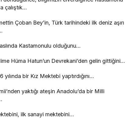
a çalıştık…
ttin Çoban Bey’in, Türk tarihindeki ilk deniz aşırı
u…
n aslında Kastamonulu olduğunu…
lime Hüma Hatun’un Devrekani’den gelin gittiğini…
 yılında bir Kız Mektebi yaptırdığını…
’nden yaktığı ateşin Anadolu’da bir Milli
…
mektebini, ilk sanayi mektebini…