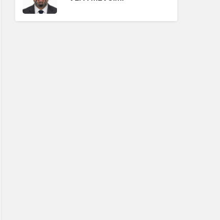
Erdoğan Ergin
"BABA OCAĞININ
TOKMAĞI"
Hüseyin Karadeniz
"BİZİ BAŞKALARIYLA
KARIŞTIRMAYIN!"
Erdoğan Ergin
"ISSIZ KALABALIK"
Hüseyin Karadeniz
"GÖRÜNTÜ VAR, SES YOK"