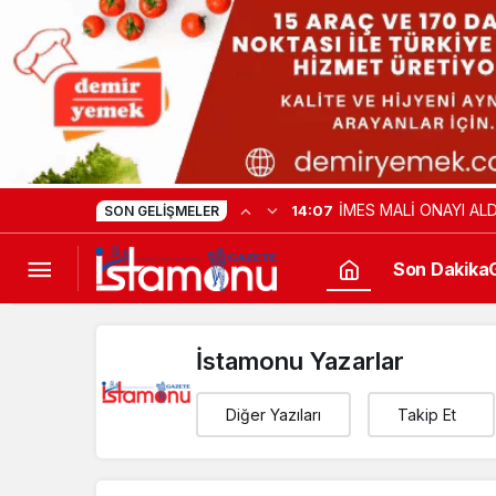
İMES MALİ ONAYI ALD
14:07
SON GELIŞMELER
Son Dakika
İstamonu Yazarlar
Diğer Yazıları
Takip Et