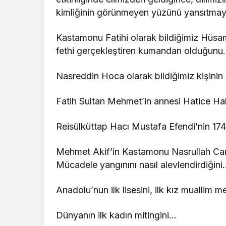
kimliğinin görünmeyen yüzünü yansıtmay
Kastamonu Fatihi olarak bildiğimiz Hüsame
fethi gerçekleştiren kumandan olduğun
Nasreddin Hoca olarak bildiğimiz kişini
Fatih Sultan Mehmet’in annesi Hatice Ha
Reisülküttap Hacı Mustafa Efendi’nin 1746
Mehmet Akif’in Kastamonu Nasrullah Camii
Mücadele yangınını nasıl alevlendirdiğini
Anadolu’nun ilk lisesini, ilk kız muallim 
Dünyanın ilk kadın mitingini…