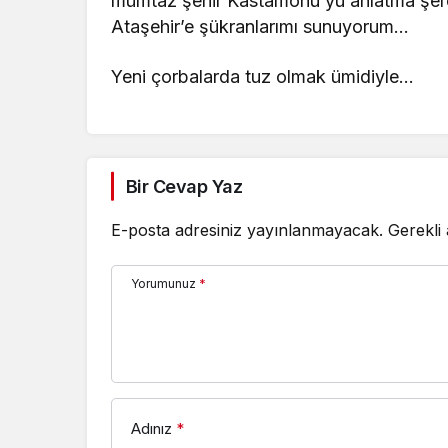
mümtaz şehir Kastamonu’yu anlatma şere
Ataşehir’e şükranlarımı sunuyorum…
Yeni çorbalarda tuz olmak ümidiyle…
Bir Cevap Yaz
E-posta adresiniz yayınlanmayacak.
Gerekli
Yorumunuz
*
Adınız
*