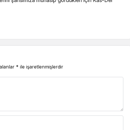
fini şahsımıza münasip gördükleri için Kas-Der
 alanlar
*
ile işaretlenmişlerdir