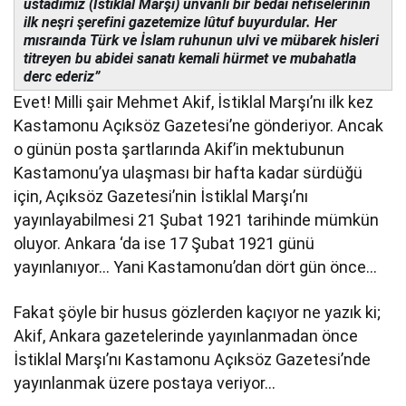
üstadımız (İstiklal Marşı) unvanlı bir bedai nefiselerinin
ilk neşri şerefini gazetemize lûtuf buyurdular. Her
mısraında Türk ve İslam ruhunun ulvi ve mübarek hisleri
titreyen bu abidei sanatı kemali hürmet ve mubahatla
derc ederiz”
Evet! Milli şair Mehmet Akif, İstiklal Marşı’nı ilk kez
Kastamonu Açıksöz Gazetesi’ne gönderiyor. Ancak
o günün posta şartlarında Akif’in mektubunun
Kastamonu’ya ulaşması bir hafta kadar sürdüğü
için, Açıksöz Gazetesi’nin İstiklal Marşı’nı
yayınlayabilmesi 21 Şubat 1921 tarihinde mümkün
oluyor. Ankara ‘da ise 17 Şubat 1921 günü
yayınlanıyor… Yani Kastamonu’dan dört gün önce…
Fakat şöyle bir husus gözlerden kaçıyor ne yazık ki;
Akif, Ankara gazetelerinde yayınlanmadan önce
İstiklal Marşı’nı Kastamonu Açıksöz Gazetesi’nde
yayınlanmak üzere postaya veriyor…