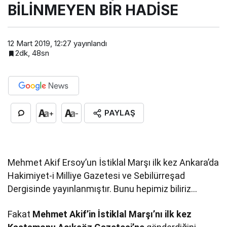
BİLİNMEYEN BİR HADİSE
12 Mart 2019, 12:27
yayınlandı
2dk, 48sn
PAYLAŞ
+
-
Mehmet Akif Ersoy’un İstiklal Marşı ilk kez Ankara’da
Hakimiyet-i Milliye Gazetesi ve Sebilürreşad
Dergisinde yayınlanmıştır. Bunu hepimiz biliriz…
Fakat
Mehmet Akif’in İstiklal Marşı’nı ilk kez