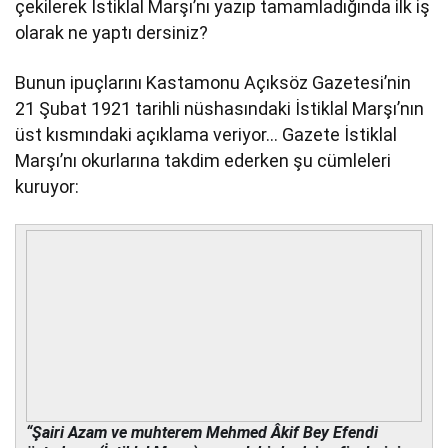
çekilerek İstiklal Marşı’nı yazıp tamamladığında ilk iş
olarak ne yaptı dersiniz?
Bunun ipuçlarını Kastamonu Açıksöz Gazetesi’nin
21 Şubat 1921 tarihli nüshasındaki İstiklal Marşı’nın
üst kısmındaki açıklama veriyor… Gazete İstiklal
Marşı’nı okurlarına takdim ederken şu cümleleri
kuruyor:
“
Şairi Azam ve muhterem Mehmed Âkif Bey Efendi