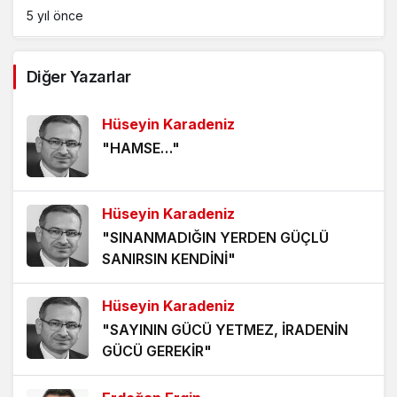
5 yıl önce
AĞDALANMIŞ LAFLAR
Diğer Yazarlar
5 yıl önce
Hüseyin Karadeniz
ÖLÜMÜ BEKLEMEK
"HAMSE…"
5 yıl önce
HANGİ KAMERAYA BAKALIM?
Hüseyin Karadeniz
5 yıl önce
"SINANMADIĞIN YERDEN GÜÇLÜ
SANIRSIN KENDİNİ"
VİZYONER KASTAMONULULAR NEREDESİNİZ?
5 yıl önce
Hüseyin Karadeniz
"SAYININ GÜCÜ YETMEZ, İRADENİN
KHK MAĞDURLARI İÇİN IŞIK GÖRÜNDÜ!
GÜCÜ GEREKİR"
5 yıl önce