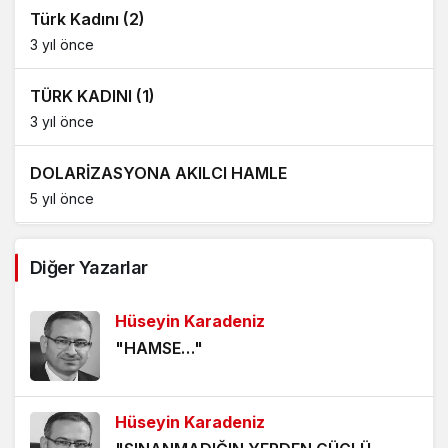
Türk Kadını (2)
3 yıl önce
TÜRK KADINI (1)
3 yıl önce
DOLARİZASYONA AKILCI HAMLE
5 yıl önce
AĞDALANMIŞ LAFLAR
Diğer Yazarlar
5 yıl önce
Hüseyin Karadeniz
ÖLÜMÜ BEKLEMEK
"HAMSE…"
5 yıl önce
HANGİ KAMERAYA BAKALIM?
Hüseyin Karadeniz
5 yıl önce