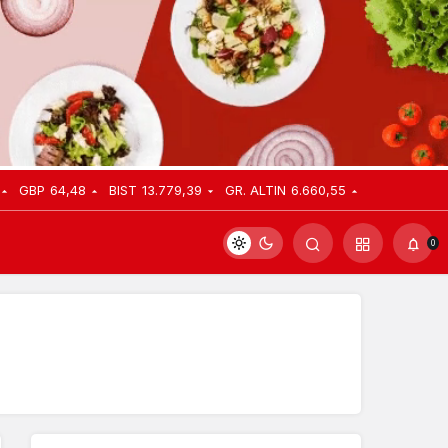
GBP
64,48
BIST
13.779,39
GR. ALTIN
6.660,55
0