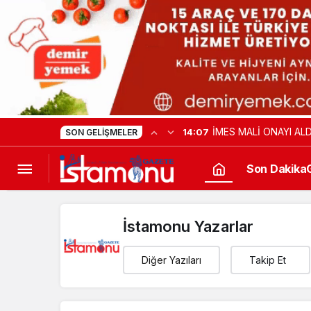
İMES MALİ ONAYI ALD
14:07
SON GELIŞMELER
Son Dakika
İstamonu Yazarlar
Diğer Yazıları
Takip Et