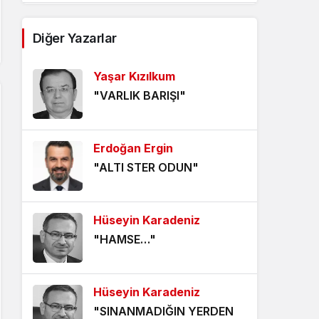
AĞDALANMIŞ LAFLAR
Diğer Yazarlar
5 yıl önce
Yaşar Kızılkum
ÖLÜMÜ BEKLEMEK
"VARLIK BARIŞI"
5 yıl önce
HANGİ KAMERAYA BAKALIM?
Erdoğan Ergin
5 yıl önce
"ALTI STER ODUN"
VİZYONER KASTAMONULULAR
NEREDESİNİZ?
Hüseyin Karadeniz
5 yıl önce
"HAMSE…"
KHK MAĞDURLARI İÇİN IŞIK
GÖRÜNDÜ!
Hüseyin Karadeniz
5 yıl önce
"SINANMADIĞIN YERDEN