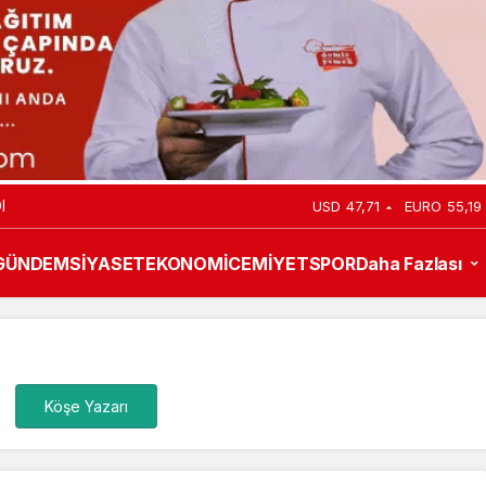
I
USD
47,71
EURO
55,19
GÜNDEM
SİYASET
EKONOMİ
CEMİYET
SPOR
Daha Fazlası
Köşe Yazarı