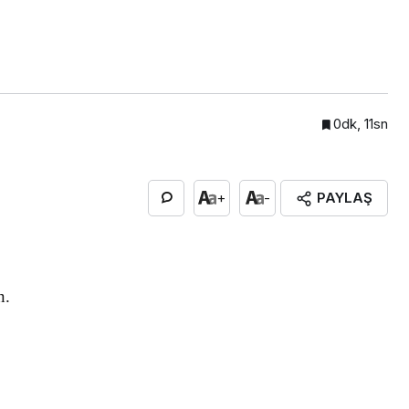
0dk, 11sn
PAYLAŞ
+
-
n.