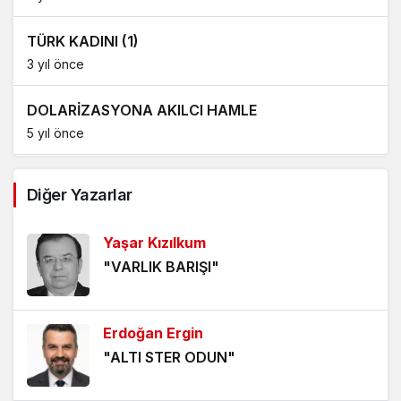
TÜRK KADINI (1)
3 yıl önce
DOLARİZASYONA AKILCI HAMLE
5 yıl önce
AĞDALANMIŞ LAFLAR
Diğer Yazarlar
5 yıl önce
Yaşar Kızılkum
ÖLÜMÜ BEKLEMEK
"VARLIK BARIŞI"
5 yıl önce
HANGİ KAMERAYA BAKALIM?
Erdoğan Ergin
5 yıl önce
"ALTI STER ODUN"
VİZYONER KASTAMONULULAR NEREDESİNİZ?