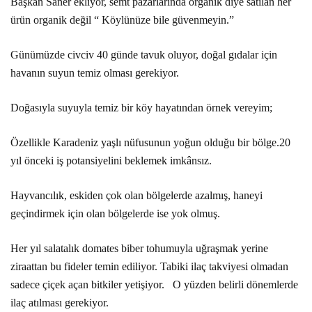
Başkan Saner ekliyor, semt pazarlarında organik diye satılan her
ürün organik değil “ Köylünüze bile güvenmeyin.”
Günümüzde civciv 40 günde tavuk oluyor, doğal gıdalar için
havanın suyun temiz olması gerekiyor.
Doğasıyla suyuyla temiz bir köy hayatından örnek vereyim;
Özellikle Karadeniz yaşlı nüfusunun yoğun olduğu bir bölge.20
yıl önceki iş potansiyelini beklemek imkânsız.
Hayvancılık, eskiden çok olan bölgelerde azalmış, haneyi
geçindirmek için olan bölgelerde ise yok olmuş.
Her yıl salatalık domates biber tohumuyla uğraşmak yerine
ziraattan bu fideler temin ediliyor. Tabiki ilaç takviyesi olmadan
sadece çiçek açan bitkiler yetişiyor. O yüzden belirli dönemlerde
ilaç atılması gerekiyor.