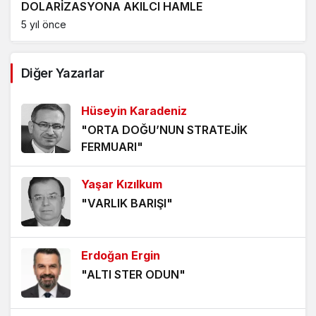
DOLARİZASYONA AKILCI HAMLE
5 yıl önce
AĞDALANMIŞ LAFLAR
Diğer Yazarlar
5 yıl önce
Hüseyin Karadeniz
ÖLÜMÜ BEKLEMEK
"ORTA DOĞU’NUN STRATEJİK
5 yıl önce
FERMUARI"
HANGİ KAMERAYA BAKALIM?
Yaşar Kızılkum
5 yıl önce
"VARLIK BARIŞI"
VİZYONER KASTAMONULULAR NEREDESİNİZ?
5 yıl önce
Erdoğan Ergin
"ALTI STER ODUN"
KHK MAĞDURLARI İÇİN IŞIK GÖRÜNDÜ!
5 yıl önce