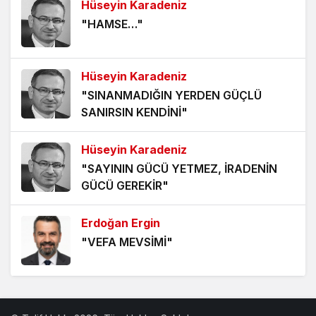
Hüseyin Karadeniz
ÖLÜMÜ BEKLEMEK
"HAMSE…"
5 yıl önce
HANGİ KAMERAYA BAKALIM?
Hüseyin Karadeniz
5 yıl önce
"SINANMADIĞIN YERDEN GÜÇLÜ
SANIRSIN KENDİNİ"
VİZYONER KASTAMONULULAR NEREDESİNİZ?
5 yıl önce
Hüseyin Karadeniz
"SAYININ GÜCÜ YETMEZ, İRADENİN
KHK MAĞDURLARI İÇİN IŞIK GÖRÜNDÜ!
GÜCÜ GEREKİR"
5 yıl önce
Erdoğan Ergin
"VEFA MEVSİMİ"
Erdoğan Ergin
"BABA OCAĞININ TOKMAĞI"