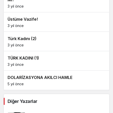
3 yıl önce
Üstüme Vazife!
3 yıl önce
Türk Kadını (2)
3 yıl önce
TÜRK KADINI (1)
3 yıl önce
DOLARİZASYONA AKILCI HAMLE
5 yıl önce
AĞDALANMIŞ LAFLAR
Diğer Yazarlar
5 yıl önce