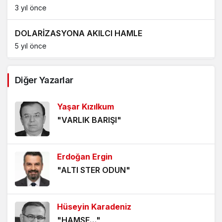
3 yıl önce
DOLARİZASYONA AKILCI HAMLE
5 yıl önce
AĞDALANMIŞ LAFLAR
Diğer Yazarlar
5 yıl önce
Yaşar Kızılkum
ÖLÜMÜ BEKLEMEK
"VARLIK BARIŞI"
5 yıl önce
HANGİ KAMERAYA BAKALIM?
Erdoğan Ergin
5 yıl önce
"ALTI STER ODUN"
VİZYONER KASTAMONULULAR NEREDESİNİZ?
5 yıl önce
Hüseyin Karadeniz
"HAMSE…"