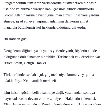
Peygamberimiz tüm Arap yarımadasına hükmederken bir hasır
üstünde ve hurma dallarıyla kaplı çatısının altında oturuyordu.
Gücün Allah rızasına dayandığına iman etmişti. İnsanlara yardım
etmeye, irşad etmeye, yaşamın anlamının dengesini ahiret
inancıyla bütünleşmiş kul hakkında olduğunu biliyordu.
Bir imtihan güç…
Dengelenmediğinde ya da yanlış yerlerde yanlış kişilerin elinde
olduğunda önü alınamaz bir tehlike. Tarihte pek çok örnekleri var.
Hitler, Stalin, Cengiz Han vs…
Türk tarihinde ise daha çok güç medeniyet kurma ve yaşatma
odaklı. İlay-ı Kelimatullah merkezli.
İsim kalsın, gücüm belli olsun diye değil, yaşamından sonraya
hayır sadakasını devam ettirme zihniyetli. Hakikatin ta kendisi.
Elime kalan tek şey de o. Kendini kaybedercesine, karşısına çıkan