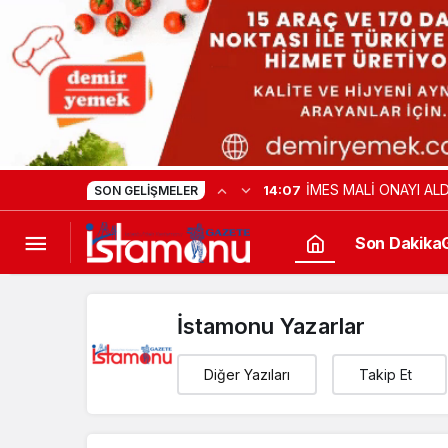
İMES MALİ ONAYI ALD
14:07
SON GELIŞMELER
Son Dakika
İstamonu Yazarlar
Diğer Yazıları
Takip Et