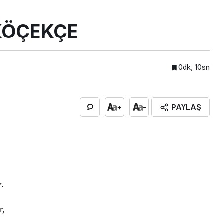
KÖÇEKÇE
0dk, 10sn
PAYLAŞ
+
-
.
r,