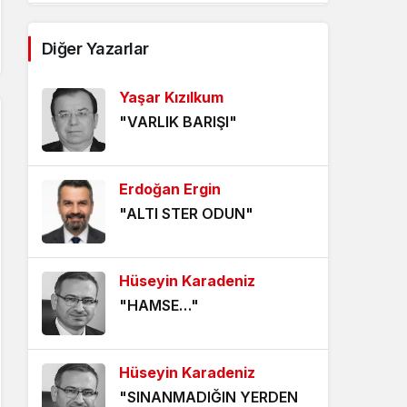
AĞDALANMIŞ LAFLAR
Diğer Yazarlar
5 yıl önce
Yaşar Kızılkum
ÖLÜMÜ BEKLEMEK
"VARLIK BARIŞI"
5 yıl önce
HANGİ KAMERAYA BAKALIM?
Erdoğan Ergin
5 yıl önce
"ALTI STER ODUN"
VİZYONER KASTAMONULULAR
NEREDESİNİZ?
Hüseyin Karadeniz
5 yıl önce
"HAMSE…"
KHK MAĞDURLARI İÇİN IŞIK
GÖRÜNDÜ!
Hüseyin Karadeniz
5 yıl önce
"SINANMADIĞIN YERDEN