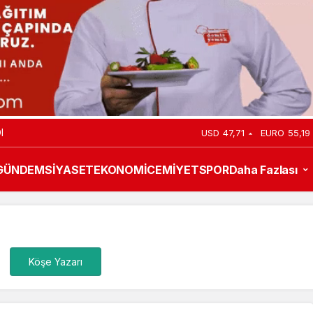
I
USD
47,71
EURO
55,19
GÜNDEM
SİYASET
EKONOMİ
CEMİYET
SPOR
Daha Fazlası
Köşe Yazarı