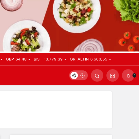
GBP
64,48
BIST
13.779,39
GR. ALTIN
6.660,55
0