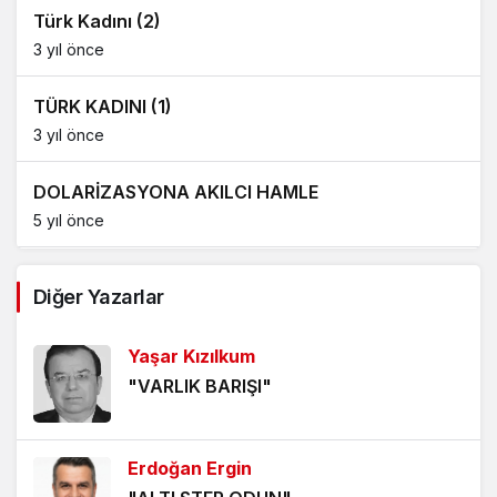
Türk Kadını (2)
3 yıl önce
TÜRK KADINI (1)
3 yıl önce
DOLARİZASYONA AKILCI HAMLE
5 yıl önce
AĞDALANMIŞ LAFLAR
Diğer Yazarlar
5 yıl önce
Yaşar Kızılkum
ÖLÜMÜ BEKLEMEK
"VARLIK BARIŞI"
5 yıl önce
HANGİ KAMERAYA BAKALIM?
Erdoğan Ergin
5 yıl önce