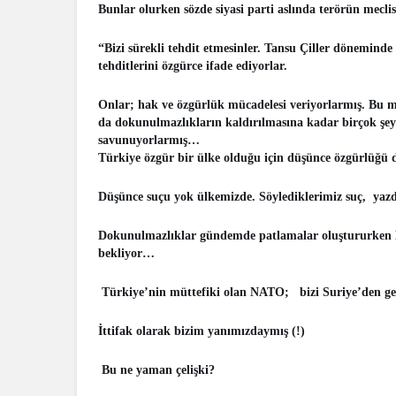
Bunlar olurken sözde siyasi parti aslında terörün meclist
“Bizi sürekli tehdit etmesinler. Tansu Çiller döneminde
tehditlerini özgürce ifade ediyorlar.
Onlar; hak ve özgürlük mücadelesi veriyorlarmış. Bu m
da dokunulmazlıkların kaldırılmasına kadar birçok şeyl
savunuyorlarmış…
Türkiye özgür bir ülke olduğu için düşünce özgürlüğü d
Düşünce suçu yok ülkemizde. Söylediklerimiz suç, yazdı
Dokunulmazlıklar gündemde patlamalar oluştururken N
bekliyor…
Türkiye’nin müttefiki olan NATO; bizi Suriye’den geleb
İttifak olarak bizim yanımızdaymış (!)
Bu ne yaman çelişki?