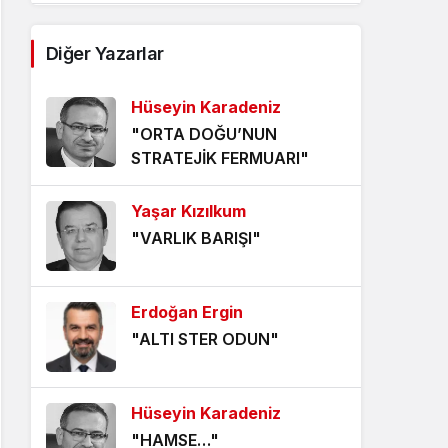
AĞDALANMIŞ LAFLAR
Diğer Yazarlar
5 yıl önce
Hüseyin Karadeniz
ÖLÜMÜ BEKLEMEK
"ORTA DOĞU’NUN
5 yıl önce
STRATEJİK FERMUARI"
HANGİ KAMERAYA BAKALIM?
Yaşar Kızılkum
5 yıl önce
"VARLIK BARIŞI"
VİZYONER KASTAMONULULAR
NEREDESİNİZ?
Erdoğan Ergin
5 yıl önce
"ALTI STER ODUN"
KHK MAĞDURLARI İÇİN IŞIK
GÖRÜNDÜ!
Hüseyin Karadeniz
5 yıl önce
"HAMSE…"