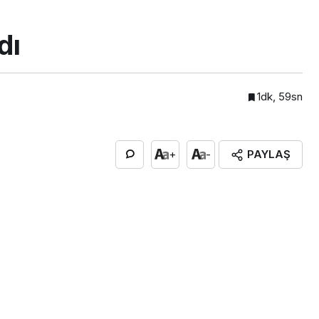
dı
1dk, 59sn
PAYLAŞ
+
-