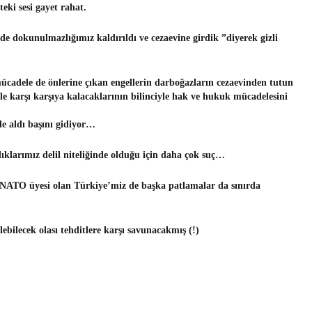
eki sesi gayet rahat.
 de dokunulmazlığımız kaldırıldı ve cezaevine girdik ”diyerek gizli
ücadele de önlerine çıkan engellerin darboğazların cezaevinden tutun
e karşı karşıya kalacaklarının bilinciyle hak ve hukuk mücadelesini
e aldı başını gidiyor…
klarımız delil niteliğinde olduğu için daha çok suç…
ATO üyesi olan Türkiye’miz de başka patlamalar da sınırda
ilecek olası tehditlere karşı savunacakmış (!)