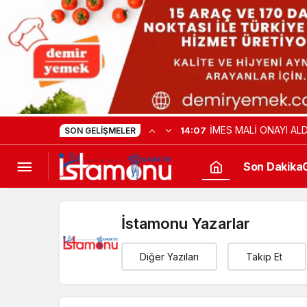
İMES MALİ ONAYI ALD
14:07
SON GELIŞMELER
Son Dakika
İstamonu Yazarlar
Diğer Yazıları
Takip Et