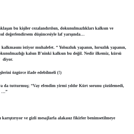
laşan bu kişiler cezalandırılsın, dokunulmazlıkları kalksın ve
sıl değerlendirsem düşüncesiyle laf yarışında…
alkmasını istiyor muhalefet. “ Yolsuzluk yapanın, hırsızlık yapanın,
okunulmazlığı kalsın B’ninki kalksın bu değil. Nedir ilkemiz, kürsü
” diyor.
lerini özgürce ifade edebilmeli (!)
ya da tutturmuş; “Vay efendim yirmi yıldır Kürt sorunu çözülemedi,
k …”
 karıştırıyor ve gizli mesajlarla alakasız fikirler benimsetilmeye