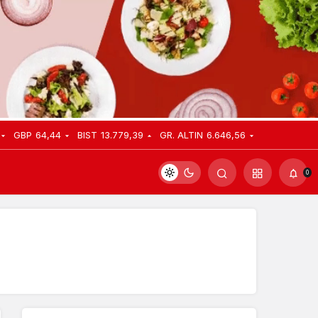
GBP
64,44
BIST
13.779,39
GR. ALTIN
6.646,56
0