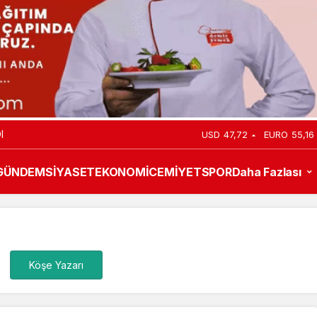
I
USD
47,72
EURO
55,16
GÜNDEM
SİYASET
EKONOMİ
CEMİYET
SPOR
Daha Fazlası
Köşe Yazarı