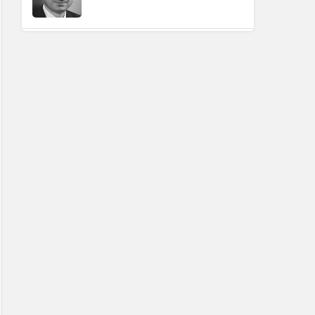
Hüseyin Karadeniz
"SINANMADIĞIN YERDEN
GÜÇLÜ SANIRSIN KENDİNİ"
Hüseyin Karadeniz
"SAYININ GÜCÜ YETMEZ,
İRADENİN GÜCÜ GEREKİR"
Erdoğan Ergin
"VEFA MEVSİMİ"
Erdoğan Ergin
"BABA OCAĞININ
TOKMAĞI"