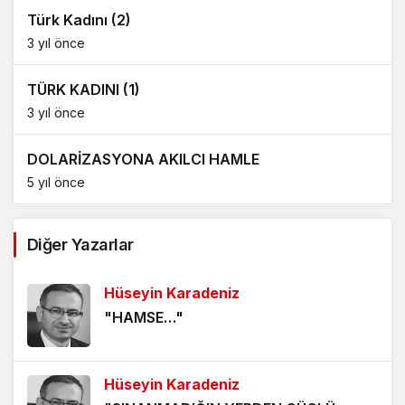
Türk Kadını (2)
3 yıl önce
TÜRK KADINI (1)
3 yıl önce
DOLARİZASYONA AKILCI HAMLE
5 yıl önce
AĞDALANMIŞ LAFLAR
Diğer Yazarlar
5 yıl önce
Hüseyin Karadeniz
ÖLÜMÜ BEKLEMEK
"HAMSE…"
5 yıl önce
HANGİ KAMERAYA BAKALIM?
Hüseyin Karadeniz
5 yıl önce