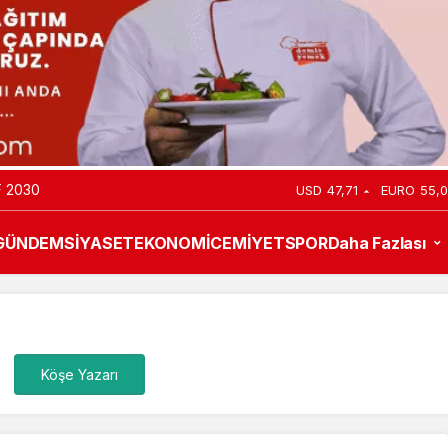
 2030
USD
47,71
EURO
55,
GÜNDEM
SİYASET
EKONOMİ
CEMİYET
SPOR
Daha Fazlası
Köşe Yazarı