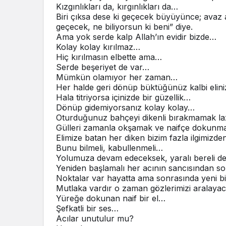
Kızgınlıkları da, kırgınlıkları da…
Biri çıksa dese ki geçecek büyüyünce; avaz 
geçecek, ne biliyorsun ki beni” diye.
Ama yok serde kalp Allah’ın evidir bizde…
Kolay kolay kırılmaz…
Hiç kırılmasın elbette ama…
Serde beşeriyet de var…
Mümkün olamıyor her zaman…
Her halde geri dönüp büktüğünüz kalbi elin
Hala titriyorsa içinizde bir güzellik…
Dönüp gidemiyorsanız kolay kolay…
Oturduğunuz bahçeyi dikenli bırakmamak l
Gülleri zamanla okşamak ve naifçe dokunm
Elimize batan her diken bizim fazla ilgimizd
Bunu bilmeli, kabullenmeli…
Yolumuza devam edeceksek, yaralı bereli de 
Yeniden başlamalı her acının sancısından so
Noktalar var hayatta ama sonrasında yeni b
Mutlaka vardır o zaman gözlerimizi aralayac
Yüreğe dokunan naif bir el…
Şefkatli bir ses…
Acılar unutulur mu?