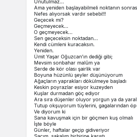
Unutulmaz…
Ama yeniden başlayabilmeli noktanın sonra
Nefes alıyorsak vardır sebebi!!!
Geçecek mi?
Geçmeyecek…
O geçmeyecek…
Sen geçeceksin noktadan…
Kendi cümleni kuracaksın.
Yeniden.
Ümit Yaşar Oğuzcan’ın dediği gibi;
Mevsim sonbahar malûm ya
Serde de kör olası şairlik var
Boyuna hüzünlü şeyler düşünüyorum
Ağaçların yaprakları dökülmeye başladı
Keskin poyrazlar esiyor kuzeyden
Kuşlar durmadan göç ediyor
Ara sıra düşenler oluyor yorgun ya da yaral
Tutup okşuyorum tüylerini, gagalarından 
Ve diyorum ki
Sana kavuşmak için bir göçmen kuş olmalı
İşte böyle
Günler, haftalar geçip gidiveriyor
Saçım, sakalım birbirine karıştı