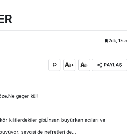
ER
2dk, 17sn
PAYLAŞ
+
-
ze.Ne geçer ki!!!
ör kilitlerdekiler gibi.İnsan büyürken acıları ve
üyüyor, sevgisi de nefretleri de…