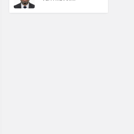
Erdoğan Ergin
"BABA OCAĞININ
TOKMAĞI"
Hüseyin Karadeniz
"BİZİ BAŞKALARIYLA
KARIŞTIRMAYIN!"
Erdoğan Ergin
"ISSIZ KALABALIK"
Hüseyin Karadeniz
"GÖRÜNTÜ VAR, SES YOK"