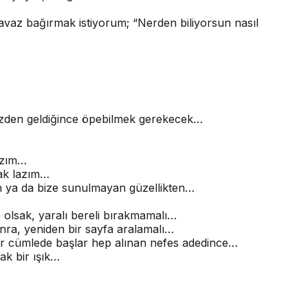
avaz bağırmak istiyorum; “Nerden biliyorsun nasıl
izden geldiğince öpebilmek gerekecek…
azım…
ak lazım…
en ya da bize sunulmayan güzellikten…
olsak, yaralı bereli bırakmamalı…
nra, yeniden bir sayfa aralamalı…
ir cümlede başlar hep alınan nefes adedince…
ak bir ışık…