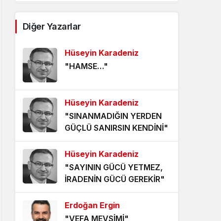
AĞDALANMIŞ LAFLAR
Diğer Yazarlar
5 yıl önce
Hüseyin Karadeniz
ÖLÜMÜ BEKLEMEK
"HAMSE…"
5 yıl önce
HANGİ KAMERAYA BAKALIM?
Hüseyin Karadeniz
5 yıl önce
"SINANMADIĞIN YERDEN
GÜÇLÜ SANIRSIN KENDİNİ"
VİZYONER KASTAMONULULAR
NEREDESİNİZ?
Hüseyin Karadeniz
5 yıl önce
"SAYININ GÜCÜ YETMEZ,
KHK MAĞDURLARI İÇİN IŞIK
İRADENİN GÜCÜ GEREKİR"
GÖRÜNDÜ!
5 yıl önce
Erdoğan Ergin
"VEFA MEVSİMİ"