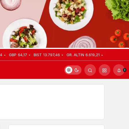
04
GBP
64,17
BIST
13.797,46
GR. ALTIN
6.619,21
0