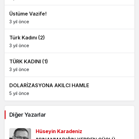
Üstüme Vazife!
3 yıl önce
Türk Kadını (2)
3 yıl önce
TÜRK KADINI (1)
3 yıl önce
DOLARİZASYONA AKILCI HAMLE
5 yıl önce
AĞDALANMIŞ LAFLAR
Diğer Yazarlar
5 yıl önce
Hüseyin Karadeniz
ÖLÜMÜ BEKLEMEK