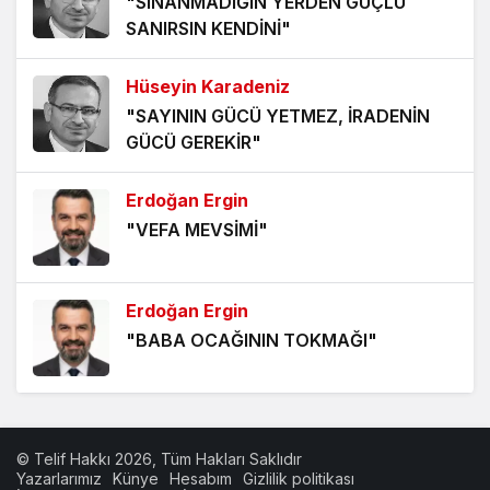
"SINANMADIĞIN YERDEN GÜÇLÜ
5 yıl önce
SANIRSIN KENDİNİ"
HANGİ KAMERAYA BAKALIM?
Hüseyin Karadeniz
5 yıl önce
"SAYININ GÜCÜ YETMEZ, İRADENİN
GÜCÜ GEREKİR"
VİZYONER KASTAMONULULAR NEREDESİNİZ?
5 yıl önce
Erdoğan Ergin
"VEFA MEVSİMİ"
KHK MAĞDURLARI İÇİN IŞIK GÖRÜNDÜ!
5 yıl önce
Erdoğan Ergin
"BABA OCAĞININ TOKMAĞI"
Hüseyin Karadeniz
"BİZİ BAŞKALARIYLA
© Telif Hakkı 2026, Tüm Hakları Saklıdır
KARIŞTIRMAYIN!"
Yazarlarımız
Künye
Hesabım
Gizlilik politikası