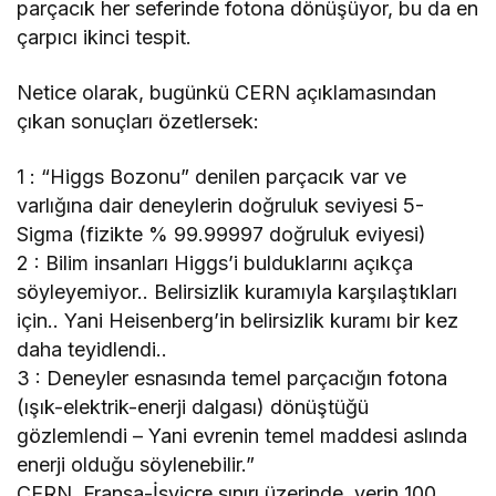
parçacık her seferinde fotona dönüşüyor, bu da en
çarpıcı ikinci tespit.
Netice olarak, bugünkü CERN açıklamasından
çıkan sonuçları özetlersek:
1 : “Higgs Bozonu” denilen parçacık var ve
varlığına dair deneylerin doğruluk seviyesi 5-
Sigma (fizikte % 99.99997 doğruluk eviyesi)
2 : Bilim insanları Higgs’i bulduklarını açıkça
söyleyemiyor.. Belirsizlik kuramıyla karşılaştıkları
için.. Yani Heisenberg’in belirsizlik kuramı bir kez
daha teyidlendi..
3 : Deneyler esnasında temel parçacığın fotona
(ışık-elektrik-enerji dalgası) dönüştüğü
gözlemlendi – Yani evrenin temel maddesi aslında
enerji olduğu söylenebilir.”
CERN, Fransa-İsviçre sınırı üzerinde, yerin 100