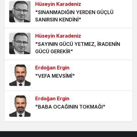
Hüseyin Karadeniz
ÖLÜMÜ BEKLEMEK
"SINANMADIĞIN YERDEN GÜÇLÜ
5 yıl önce
SANIRSIN KENDİNİ"
HANGİ KAMERAYA BAKALIM?
Hüseyin Karadeniz
5 yıl önce
"SAYININ GÜCÜ YETMEZ, İRADENİN
GÜCÜ GEREKİR"
VİZYONER KASTAMONULULAR NEREDESİNİZ?
5 yıl önce
Erdoğan Ergin
"VEFA MEVSİMİ"
KHK MAĞDURLARI İÇİN IŞIK GÖRÜNDÜ!
5 yıl önce
Erdoğan Ergin
"BABA OCAĞININ TOKMAĞI"
Hüseyin Karadeniz