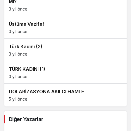
MI?
3 yıl önce
Üstüme Vazife!
3 yıl önce
Türk Kadını (2)
3 yıl önce
TÜRK KADINI (1)
3 yıl önce
DOLARİZASYONA AKILCI HAMLE
5 yıl önce
AĞDALANMIŞ LAFLAR
Diğer Yazarlar
5 yıl önce