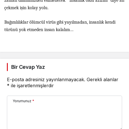
zaman dilimimizden esinlenerek “ İnsanlık öldü azizim” diye ah
çekmek işin kolay yolu.
Bağımlılıklar ölümcül virüs gibi yayılmadan, insanlık kendi
türünü yok etmeden insan kalalım…
Bir Cevap Yaz
E-posta adresiniz yayınlanmayacak.
Gerekli alanlar
*
ile işaretlenmişlerdir
Yorumunuz
*