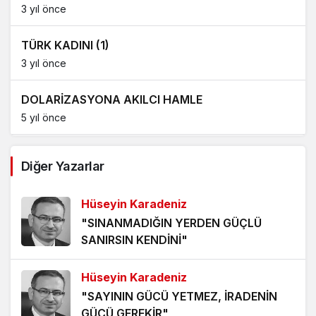
3 yıl önce
TÜRK KADINI (1)
3 yıl önce
DOLARİZASYONA AKILCI HAMLE
5 yıl önce
AĞDALANMIŞ LAFLAR
Diğer Yazarlar
5 yıl önce
Hüseyin Karadeniz
ÖLÜMÜ BEKLEMEK
"SINANMADIĞIN YERDEN GÜÇLÜ
5 yıl önce
SANIRSIN KENDİNİ"
HANGİ KAMERAYA BAKALIM?
Hüseyin Karadeniz
5 yıl önce
"SAYININ GÜCÜ YETMEZ, İRADENİN
GÜCÜ GEREKİR"