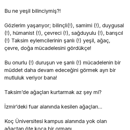
Bu ne yeşil bilinciymiş?!
Gözlerim yaşarıyor; bilinçli(!), samimi (!), duygusal
(!), hümanist (!), çevreci (!), sağduyulu (!), barışcıl
(!) Taksim eylemcilerinin şanlı (!) yeşil, ağaç,
çevre, doğa mücadelesini gördükçe!
Bu onurlu (!) duruşun ve şanlı (!) mücadelenin bir
müddet daha devam edeceğini görmek ayrı bir
mutluluk veriyor bana!
Taksim’de ağaçları kurtarmak az şey mi?
İzmir’deki fuar alanında kesilen ağaçları…
Koç Üniversitesi kampus alanında yok olan
ağaçtan öte koca bir ormanı…