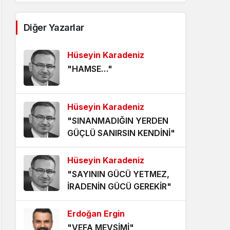
AĞDALANMIŞ LAFLAR
Diğer Yazarlar
5 yıl önce
Hüseyin Karadeniz
ÖLÜMÜ BEKLEMEK
"HAMSE…"
5 yıl önce
HANGİ KAMERAYA BAKALIM?
Hüseyin Karadeniz
5 yıl önce
"SINANMADIĞIN YERDEN
GÜÇLÜ SANIRSIN KENDİNİ"
VİZYONER KASTAMONULULAR
NEREDESİNİZ?
Hüseyin Karadeniz
5 yıl önce
"SAYININ GÜCÜ YETMEZ,
KHK MAĞDURLARI İÇİN IŞIK
İRADENİN GÜCÜ GEREKİR"
GÖRÜNDÜ!
5 yıl önce
Erdoğan Ergin
"VEFA MEVSİMİ"