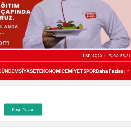
I
USD
47,70
EURO
55,21
GÜNDEM
SİYASET
EKONOMİ
CEMİYET
SPOR
Daha Fazlası
Köşe Yazarı