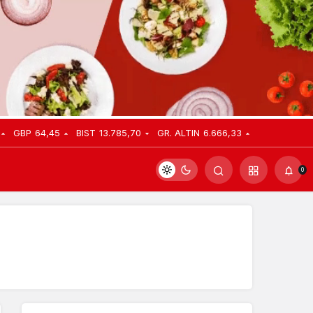
GBP
64,45
BIST
13.785,70
GR. ALTIN
6.666,33
0