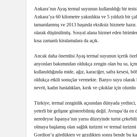
Ankara’nın Ayaş termal suyunun kullanıldığı bir tesi
Ankara’ya 60 kilometre yakınlıkta ve 5 yıldızlı bir çal
tamamlanmış ve 2013 başında eksiksiz hizmete hazır. 
olarak düşünülmüş. Sosyal alana hizmet eden birimle
kısa zamanlı kiralamalara da açık.
Ancak daha önemlisi Ayaş termal suyunun içerik özel
anyonları bakımından oldukça zengin olan bu su, içm
kullanıldığında mide, ağız, karaciğer, safra kesesi, böb
oldukça etkili sonuçlar vermekte. Banyo suyu olarak k
nevrit, kadın hastalıkları, kırık ve çıkıklar için oluml
Türkiye, termal zenginlik açısından dünyada yedinci,
yeterli bir gelişme gösterebilmiş değil. Avrupa’da en 
neredeyse İspanya’nın yarısı düzeyinde turist çekebili
olmaya başlamış olan sağlık turizmi ve termal turizm
Gordion’u gördükten ve gezdikten sonra bende bu kan