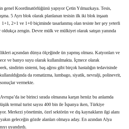
sin genel Koordinatörlüğünü yapıyor Çetin Yılmazkaya. Tesis,
ışma. 5 Ayrı blok olarak planlanan tesisin ilk iki blok inşaatı
1+1, 2+1 ve 1+0 biçiminde tasarlanmış olan tesiste her şey yeterli
r oldukça zengin. Devre mülk ve mülkiyet olarak satışın yanında
likleri açısından dünya ölçeğinde ün yapmış olması. Katyonları ve
ece ve banyo suyu olarak kullanılmakta. İçmece olarak
rek, sindirim sistemi, baş ağrısı gibi birçok hastalığın tedavisinde
ullanıldığında da romatizma, lumbago, siyatik, nevralji, polinevrit,
u sonuçlar vermekte.
 Avrupa’da ise birinci sırada olmasına karşın henüz bu anlamda
düşük termal turist sayısı 400 bin ile İspanya iken, Türkiye
yor. Merkezi yönetimin, özel sektörün ve dış kaynakların ilgi alanı
i yakın geleceğin gözde alanları olmaya aday. En azından Alya
ıyı uyandırdı.