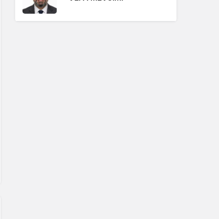
Erdoğan Ergin
"BABA OCAĞININ
TOKMAĞI"
Hüseyin Karadeniz
"BİZİ BAŞKALARIYLA
KARIŞTIRMAYIN!"
Erdoğan Ergin
"ISSIZ KALABALIK"
Hüseyin Karadeniz
"GÖRÜNTÜ VAR, SES YOK"