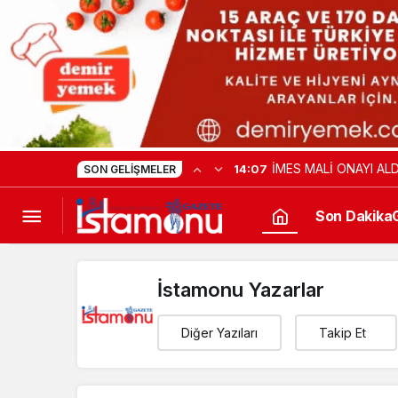
İMES MALİ ONAYI ALD
14:07
SON GELIŞMELER
Son Dakika
İstamonu Yazarlar
Diğer Yazıları
Takip Et