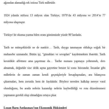
ağzından alamadığı tek istisna Türk milletidir.
1924 yılında nüfusu 13 milyon olan Türkiye, 1979’da 43 milyona ve 2014’te 77
milyona ulaşmıştır.
Türkiye’de okuma-yazma bilen oranı günümüzde yüzde 90’lardadır
.
Tarih ne müteşekkirdir ne de nankör… Tarih, duygu tanımayan oldukça soğuk bir
muhasebe uzmanıdır. Bütün işi, “günahları ve sevapları” kaydetmekten ibarettir. Tarih
kesinlikle affetmez ama şaşırtmaz da… Tarihe numara yapmaya yeltenmek, ders
almamak, değnekle sise delik açma gayretine benzer ki sonu hüsrandır. İnsanlar gibi
milletlerin de zaman zaman kendi geçmişleriyle hesaplaşmaları, ara bilançosu
çıkarmaları, hem zorunlu hem de faydalıdır. Böylece nereden kalkılıp nereye vasıl
olunduğunu, bu arada nelerin kazanılıp nelerin kaybedildiği ve rota düzenlenmesi
yapmanın gerekli olup olmadığını ortaya çıkar.
Lozan Barış Antlaşması’nın Ekonomik Hükümleri