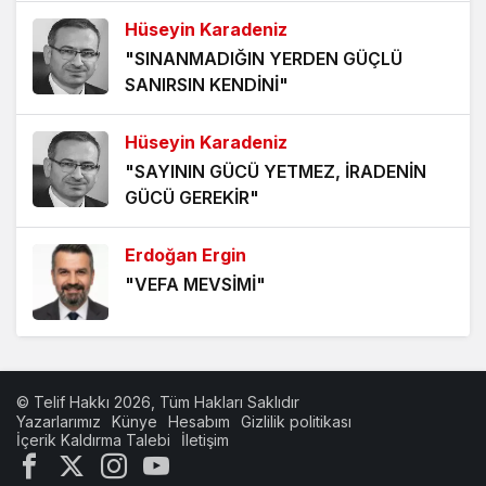
10 ay önce
Hüseyin Karadeniz
"SINANMADIĞIN YERDEN GÜÇLÜ
T.C. MERKEZ BANKASI ENFLASYON RAPORU
SANIRSIN KENDİNİ"
2025/3 (2)
11 ay önce
Hüseyin Karadeniz
T.C. MERKEZ BANKASI ENFLASYON RAPORU
"SAYININ GÜCÜ YETMEZ, İRADENİN
2025/3 (1)
GÜCÜ GEREKİR"
11 ay önce
Erdoğan Ergin
"VEFA MEVSİMİ"
Erdoğan Ergin
"BABA OCAĞININ TOKMAĞI"
© Telif Hakkı 2026, Tüm Hakları Saklıdır
Yazarlarımız
Künye
Hesabım
Gizlilik politikası
İçerik Kaldırma Talebi
İletişim
Hüseyin Karadeniz