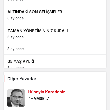
ALTINDAKİ SON GELİŞMELER
6 ay önce
ZAMAN YÖNETİMİNİN 7 KURALI
6 ay önce
8 ay önce
65 YAŞ AYLIĞI
8 ay önce
Diğer Yazarlar
ABD’NİN BORÇLARI VE 3. DÜNYA SAVAŞI
10 ay önce
Hüseyin Karadeniz
"HAMSE…"
T.C. MERKEZ BANKASI ENFLASYON RAPORU
2025/3 (3)