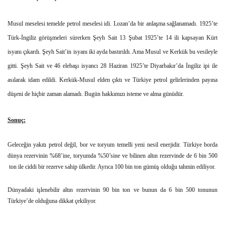
Musul meselesi temelde petrol meselesi idi. Lozan’da bir anlaşma sağlanamadı. 1925’te
Türk-İngiliz görüşmeleri sürerken Şeyh Sait 13 Şubat 1925’te 14 ili kapsayan Kürt
isyanı çıkardı. Şeyh Sait’in isyanı iki ayda bastırıldı. Ama Musul ve Kerkük bu vesileyle
gitti. Şeyh Sait ve 46 elebaşı isyancı 28 Haziran 1925’te Diyarbakır’da İngiliz ipi ile
asılarak idam edildi. Kerkük-Musul elden çıktı ve Türkiye petrol gelirlerinden payına
düşeni de hiçbir zaman alamadı. Bugün hakkımızı isteme ve alma günüdür.
Sonuç:
Geleceğin yakıtı petrol değil, bor ve toryum temelli yeni nesil enerjidir. Türkiye borda
dünya rezervinin %68’ine, toryumda %50’sine ve bilinen altın rezervinde de 6 bin 500
ton ile ciddi bir rezerve sahip ülkedir. Ayrıca 100 bin ton gümüş olduğu tahmin ediliyor.
Dünyadaki işlenebilir altın rezervinin 90 bin ton ve bunun da 6 bin 500 tonunun
Türkiye’de olduğuna dikkat çekiliyor.