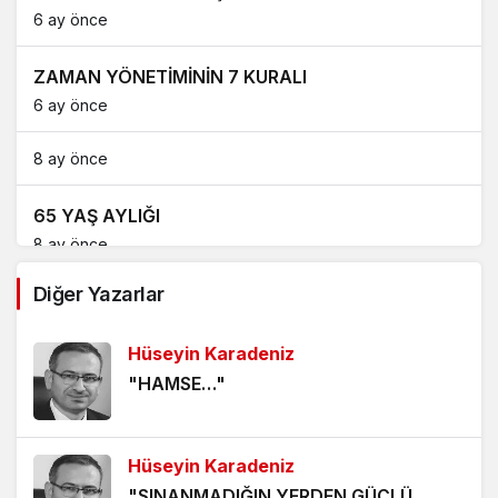
6 ay önce
ZAMAN YÖNETİMİNİN 7 KURALI
6 ay önce
8 ay önce
65 YAŞ AYLIĞI
8 ay önce
Diğer Yazarlar
ABD’NİN BORÇLARI VE 3. DÜNYA SAVAŞI
10 ay önce
Hüseyin Karadeniz
"HAMSE…"
T.C. MERKEZ BANKASI ENFLASYON RAPORU
2025/3 (3)
10 ay önce
Hüseyin Karadeniz
"SINANMADIĞIN YERDEN GÜÇLÜ